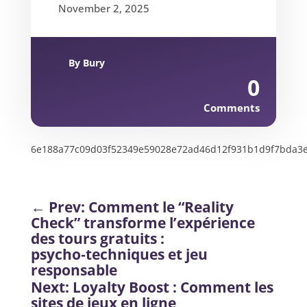
November 2, 2025
By
Bury
0
Comments
6e188a77c09d03f52349e59028e72ad46d12f931b1d9f7bda3
←
Prev: Comment le “Reality
Check” transforme l’expérience
des tours gratuits :
psycho‑techniques et jeu
responsable
Next: Loyalty Boost : Comment les
sites de jeux en ligne