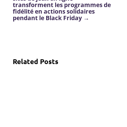
transforment les programmes de
fidélité en actions solidaires
pendant le Black Friday
→
Related Posts
Bury
Sommaire1. Vérification d'identité (KYC) incomplète
ou problématique2. Restrictions géographiques et
problèmes de VPN3. Informations de compte en
doublon ou inexactes4. Problèmes techniques et