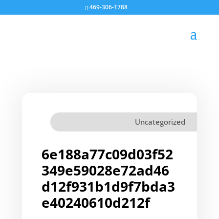
469-306-1788
Uncategorized
6e188a77c09d03f52
349e59028e72ad46
d12f931b1d9f7bda3
e40240610d212f