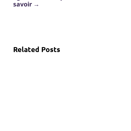
savoir
→
Related Posts
Bury
IndholdSådan logger du ind på Tivoli og finder
mytologi-spilleneEn gennemgang af populære Gods
and Heroes-automaterSådan indløser du en Tivoli
login bonus til spilletFejlfinding af almindelige login-
og spilproblemerUdbetaling af gevinster og
kontoverifikation Tivoli...