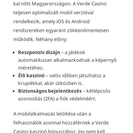
kal nőtt Magyarországon. A Verde Casino
teljesen optimalizált mobil verzióval
rendelkezik, amely iOS és Android
rendszereken egyaránt zökkenőmentesen
működik. Néhány előny:
Reszponzív dizájn
– a játékok
automatikusan alkalmazkodnak a képernyő
méretéhez.
Élő kaszinó
– valós időben játszhatsz a
krupiékkal, akár útközben is.
Biztonságos bejelentkezés
– kétlépcsős
azonosítás (2FA) a fiók védelméért.
A mobilalkalmazás letöltése után a
felhasználók azonnal hozzáférnek a Verde
Casino kaszinó bónuszához, így nem kell