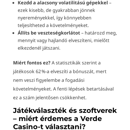
Kezdd a alacsony volatilitású gépekkel
–
ezek kisebb, de gyakrabban jönnek
nyereményekkel, így könnyebben
teljesítheted a követelményeket.
Állíts be veszteségkorlátot
– határozd meg,
mennyit vagy hajlandó elveszíteni, mielőtt
elkezdenél játszani.
Miért fontos ez?
A statisztikák szerint a
játékosok 62 %‑a elveszíti a bónuszát, mert
nem veszi figyelembe a fogadási
követelményeket. A fenti lépések betartásával
ez a szám jelentősen csökkenhet.
Játékválaszték és szoftverek
– miért érdemes a Verde
Casino-t választani?