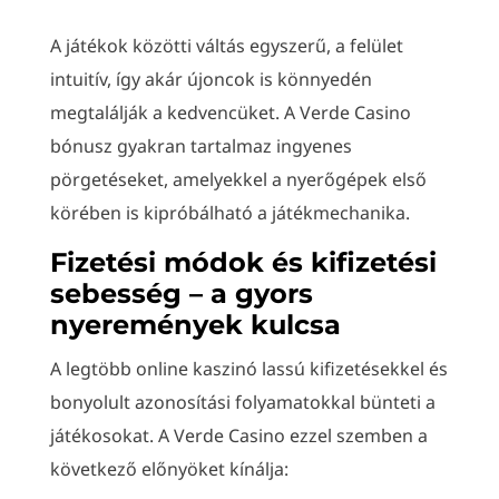
A játékok közötti váltás egyszerű, a felület
intuitív, így akár újoncok is könnyedén
megtalálják a kedvencüket. A Verde Casino
bónusz gyakran tartalmaz ingyenes
pörgetéseket, amelyekkel a nyerőgépek első
körében is kipróbálható a játékmechanika.
Fizetési módok és kifizetési
sebesség – a gyors
nyeremények kulcsa
A legtöbb online kaszinó lassú kifizetésekkel és
bonyolult azonosítási folyamatokkal bünteti a
játékosokat. A Verde Casino ezzel szemben a
következő előnyöket kínálja: