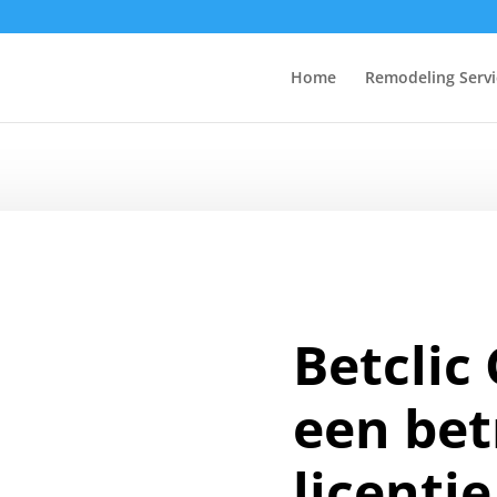
Home
Remodeling Servi
Betclic
een be
licenti