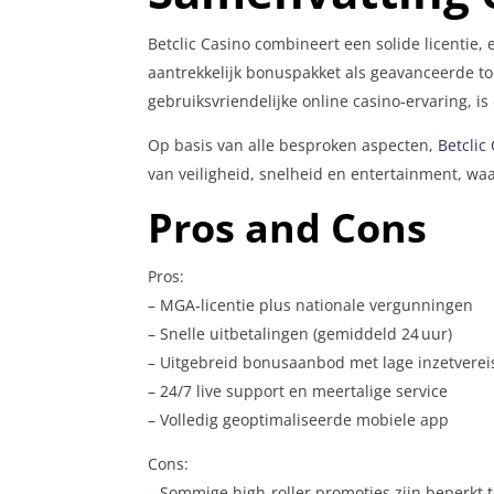
Betclic Casino combineert een solide licentie,
aantrekkelijk bonuspakket als geavanceerde to
gebruiksvriendelijke online casino‑ervaring, is
Op basis van alle besproken aspecten,
Betclic
van veiligheid, snelheid en entertainment, wa
Pros and Cons
Pros:
– MGA‑licentie plus nationale vergunningen
– Snelle uitbetalingen (gemiddeld 24 uur)
– Uitgebreid bonusaanbod met lage inzetverei
– 24/7 live support en meertalige service
– Volledig geoptimaliseerde mobiele app
Cons:
– Sommige high‑roller promoties zijn beperkt t