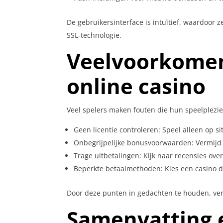
De gebruikersinterface is intuïtief, waardoor
SSL‑technologie.
Veelvoorkomend
online casino
Veel spelers maken fouten die hun speelplezie
Geen licentie controleren: Speel alleen op s
Onbegrijpelijke bonusvoorwaarden: Vermijd b
Trage uitbetalingen: Kijk naar recensies over
Beperkte betaalmethoden: Kies een casino d
Door deze punten in gedachten te houden, verkl
Samenvatting 