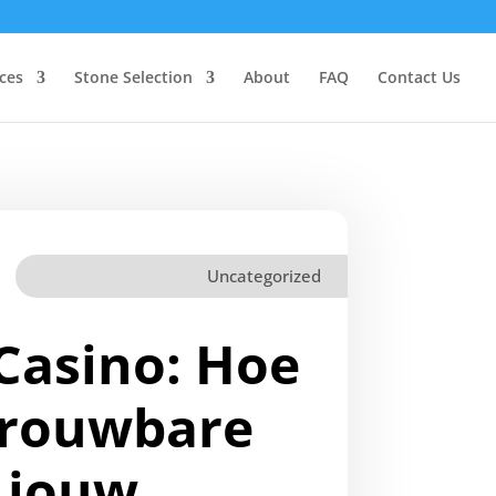
ces
Stone Selection
About
FAQ
Contact Us
Uncategorized
 Casino: Hoe
trouwbare
e jouw