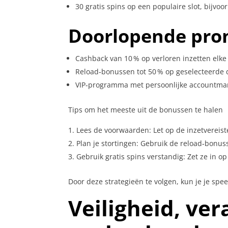
30 gratis spins op een populaire slot, bijvo
Doorlopende pro
Cashback van 10 % op verloren inzetten elke
Reload‑bonussen tot 50 % op geselecteerde 
VIP‑programma met persoonlijke accountman
Tips om het meeste uit de bonussen te halen
Lees de voorwaarden: Let op de inzetvereiste
Plan je stortingen: Gebruik de reload‑bonu
Gebruik gratis spins verstandig: Zet ze in o
Door deze strategieën te volgen, kun je je spe
Veiligheid, ve