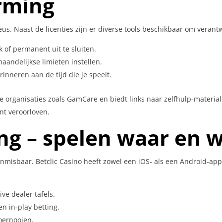
rming
us. Naast de licenties zijn er diverse tools beschikbaar om veran
jk of permanent uit te sluiten.
maandelijkse limieten instellen.
rinneren aan de tijd die je speelt.
ganisaties zoals GamCare en biedt links naar zelfhulp‑materialen
nt veroorloven.
ng – spelen waar en w
misbaar. Betclic Casino heeft zowel een iOS‑ als een Android‑app 
ive dealer tafels.
 in‑play betting.
oernooien.