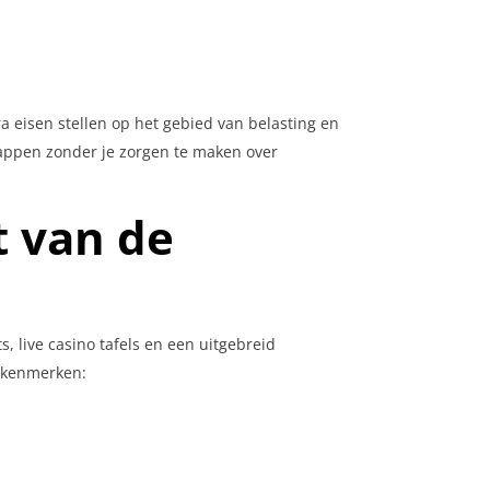
a eisen stellen op het gebied van belasting en
happen zonder je zorgen te maken over
t van de
, live casino tafels en een uitgebreid
e kenmerken: