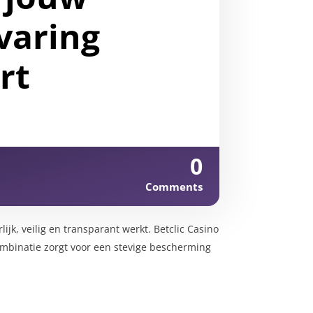
varing
rt
0
Comments
lijk, veilig en transparant werkt. Betclic Casino
ombinatie zorgt voor een stevige bescherming