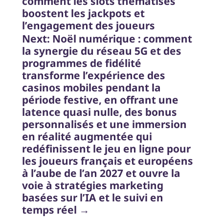
comment les slots thématisés
boostent les jackpots et
l’engagement des joueurs
Next: Noël numérique : comment
la synergie du réseau 5G et des
programmes de fidélité
transforme l’expérience des
casinos mobiles pendant la
période festive, en offrant une
latence quasi nulle, des bonus
personnalisés et une immersion
en réalité augmentée qui
redéfinissent le jeu en ligne pour
les joueurs français et européens
à l’aube de l’an 2027 et ouvre la
voie à stratégies marketing
basées sur l’IA et le suivi en
temps réel
→