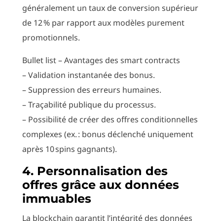
généralement un taux de conversion supérieur
de 12 % par rapport aux modèles purement
promotionnels.
Bullet list – Avantages des smart contracts
– Validation instantanée des bonus.
– Suppression des erreurs humaines.
– Traçabilité publique du processus.
– Possibilité de créer des offres conditionnelles
complexes (ex. : bonus déclenché uniquement
après 10 spins gagnants).
4. Personnalisation des
offres grâce aux données
immuables
La blockchain garantit l’intégrité des données