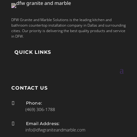
DFW Granite and Marble Solutions is the leading kitchen and
bathroom countertop installation company in Dallas and surrounding
cities. Our priority is delivering the best quality products and service
in DFW.
QUICK LINKS
CONTACT US
Phone:

(469) 306-1788
Email Address:

info@dfwgraniteandmarble.com