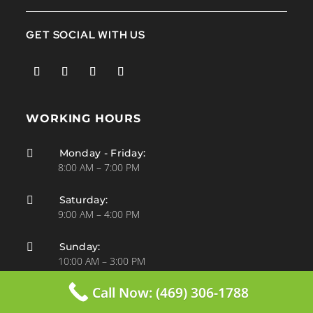
GET SOCIAL WITH US
WORKING HOURS
Monday - Friday:

8:00 AM – 7:00 PM
Saturday:

9:00 AM – 4:00 PM
Sunday:

10:00 AM – 3:00 PM
Call Now: (469) 306-1788