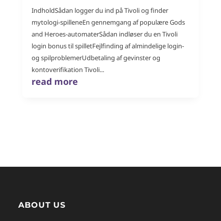
IndholdSådan logger du ind på Tivoli og finder
mytologi-spilleneEn gennemgang af populære Gods
and Heroes-automaterSådan indløser du en Tivoli
login bonus til spilletFejlfinding af almindelige login-
og spilproblemerUdbetaling af gevinster og
kontoverifikation Tivoli...
read more
ABOUT US