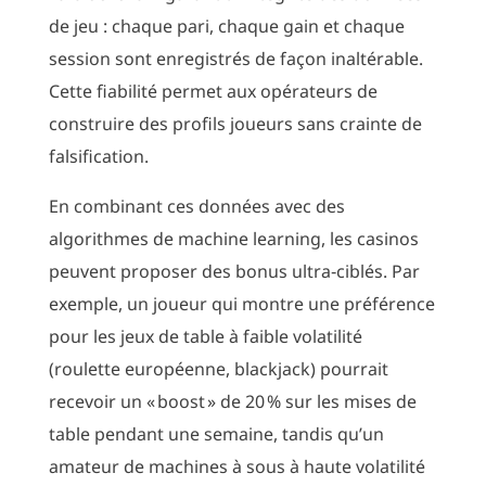
de jeu : chaque pari, chaque gain et chaque
session sont enregistrés de façon inaltérable.
Cette fiabilité permet aux opérateurs de
construire des profils joueurs sans crainte de
falsification.
En combinant ces données avec des
algorithmes de machine learning, les casinos
peuvent proposer des bonus ultra‑ciblés. Par
exemple, un joueur qui montre une préférence
pour les jeux de table à faible volatilité
(roulette européenne, blackjack) pourrait
recevoir un « boost » de 20 % sur les mises de
table pendant une semaine, tandis qu’un
amateur de machines à sous à haute volatilité