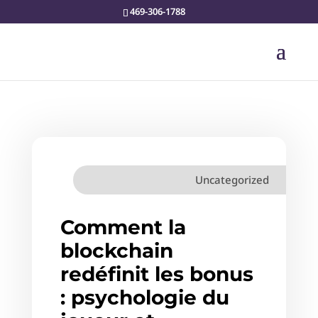
469-306-1788
Uncategorized
Comment la
blockchain
redéfinit les bonus
: psychologie du