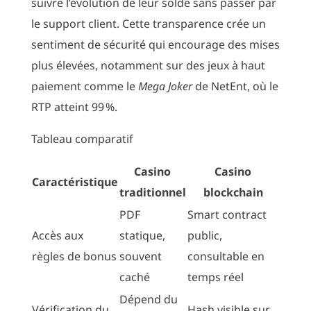
suivre l’évolution de leur solde sans passer par
le support client. Cette transparence crée un
sentiment de sécurité qui encourage des mises
plus élevées, notamment sur des jeux à haut
paiement comme le
Mega Joker
de NetEnt, où le
RTP atteint 99 %.
Tableau comparatif
Casino
Casino
Caractéristique
traditionnel
blockchain
PDF
Smart contract
Accès aux
statique,
public,
règles de bonus
souvent
consultable en
caché
temps réel
Dépend du
Vérification du
Hash visible sur