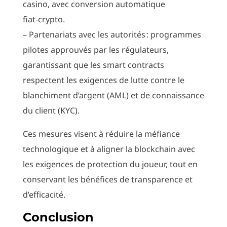
casino, avec conversion automatique
fiat‑crypto.
– Partenariats avec les autorités : programmes
pilotes approuvés par les régulateurs,
garantissant que les smart contracts
respectent les exigences de lutte contre le
blanchiment d’argent (AML) et de connaissance
du client (KYC).
Ces mesures visent à réduire la méfiance
technologique et à aligner la blockchain avec
les exigences de protection du joueur, tout en
conservant les bénéfices de transparence et
d’efficacité.
Conclusion