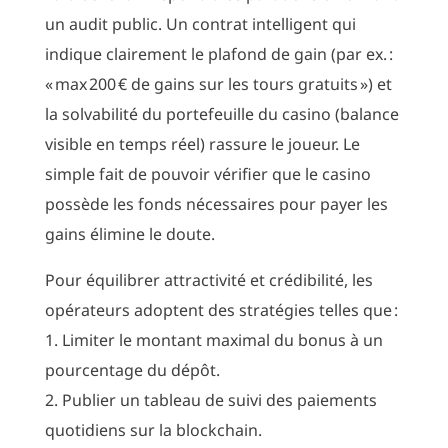
un audit public. Un contrat intelligent qui
indique clairement le plafond de gain (par ex. :
« max 200 € de gains sur les tours gratuits ») et
la solvabilité du portefeuille du casino (balance
visible en temps réel) rassure le joueur. Le
simple fait de pouvoir vérifier que le casino
possède les fonds nécessaires pour payer les
gains élimine le doute.
Pour équilibrer attractivité et crédibilité, les
opérateurs adoptent des stratégies telles que :
1. Limiter le montant maximal du bonus à un
pourcentage du dépôt.
2. Publier un tableau de suivi des paiements
quotidiens sur la blockchain.