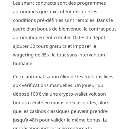
Les smart contracts sont des programmes
autonomes qui s’exécutent dès que les
conditions pré‑définies sont remplies. Dans le
cadre d’un bonus de bienvenue, le contrat peut
automatiquement créditer 100 % du dépôt,
ajouter 30 tours gratuits et imposer le
wagering de 35 x, le tout sans intervention
humaine.
Cette automatisation élimine les frictions liées
aux vérifications manuelles. Un joueur qui
dépose 100 € via une crypto‑wallet voit son
bonus crédité en moins de 5 secondes, alors
que les casinos classiques peuvent prendre
jusqu’à 48 h pour valider le même bonus. La
gratification instantanée renforce la