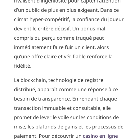
rivalisent d’ingéniosité pour capter l’attention
d’un public de plus en plus exigeant. Dans ce
climat hyper‑compétitif, la confiance du joueur
devient le critère décisif. Un bonus mal
compris ou perçu comme truqué peut
immédiatement faire fuir un client, alors
qu’une offre claire et vérifiable renforce la
fidélité.
La blockchain, technologie de registre
distribué, apparaît comme une réponse à ce
besoin de transparence. En rendant chaque
transaction immuable et consultable, elle
promet de lever le voile sur les conditions de
mise, les plafonds de gains et les processus de
paiement. Pour découvrir un
casino en ligne