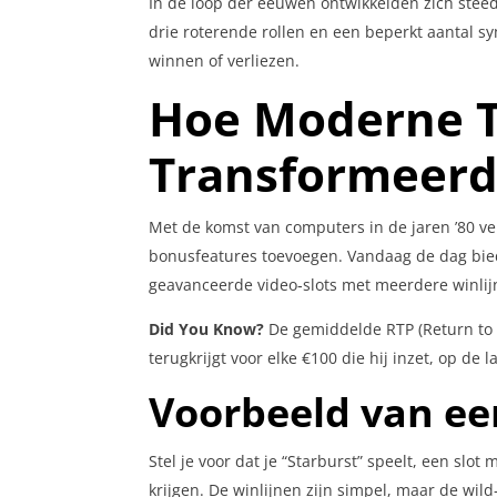
In de loop der eeuwen ontwikkelden zich stee
drie roterende rollen en een beperkt aantal s
winnen of verliezen.
Hoe Moderne T
Transformeer
Met de komst van computers in de jaren ’80 v
bonusfeatures toevoegen. Vandaag de dag bied
geavanceerde video‑slots met meerdere winlij
Did You Know?
De gemiddelde RTP (Return to P
terugkrijgt voor elke €100 die hij inzet, op de 
Voorbeeld van een
Stel je voor dat je “Starburst” speelt, een slot
krijgen. De winlijnen zijn simpel, maar de wild