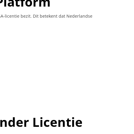
Platform
A‑licentie bezit. Dit betekent dat Nederlandse
onder Licentie