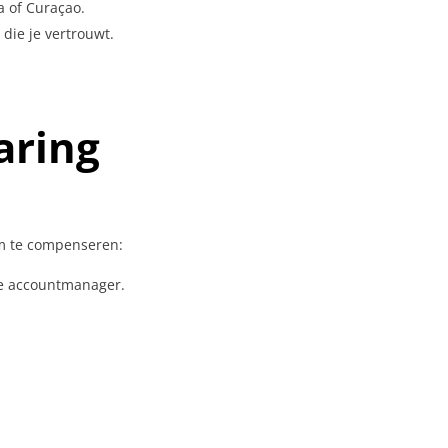
a of Curaçao.
die je vertrouwt.
aring
rm te compenseren:
ke accountmanager.