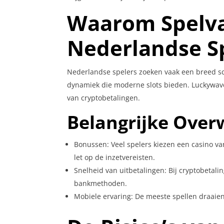
Waarom Spelvar
Nederlandse S
Nederlandse spelers zoeken vaak een breed sca
dynamiek die moderne slots bieden. Luckywave 
van cryptobetalingen.
Belangrijke Over
Bonussen: Veel spelers kiezen een casino v
let op de inzetvereisten.
Snelheid van uitbetalingen: Bij cryptobetali
bankmethoden.
Mobiele ervaring: De meeste spellen draaien