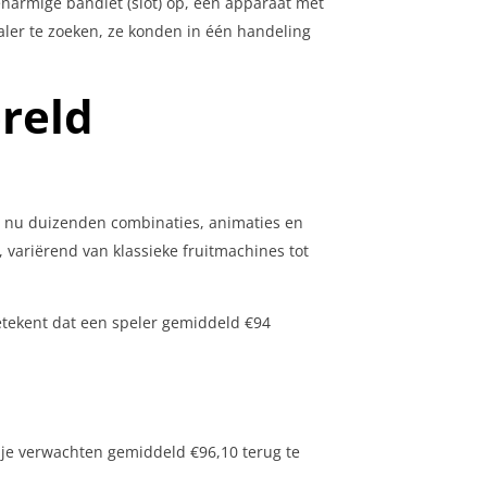
narmige bandiet (slot) op, een apparaat met
aler te zoeken, ze konden in één handeling
reld
n nu duizenden combinaties, animaties en
variërend van klassieke fruitmachines tot
betekent dat een speler gemiddeld €94
kun je verwachten gemiddeld €96,10 terug te