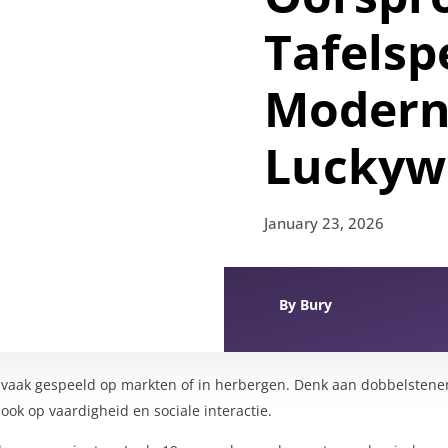
Tafelsp
Moderne
Luckyw
January 23, 2026
By
Bury
aak gespeeld op markten of in herbergen. Denk aan dobbelstenen, 
ok op vaardigheid en sociale interactie.