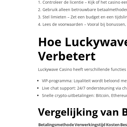
Controleer de licentie – Kijk of het casino 
Gebruik alleen betrouwbare betaalmethoden –
Stel limieten – Zet een budget en een tijdsl
Lees de voorwaarden – Vooral bij bonussen,
Hoe Luckywave
Verbetert
Luckywave Casino heeft verschillende functi
VIP‑programma: Loyaliteit wordt beloond m
Live chat support: 24/7 ondersteuning via 
Snelle crypto‑uitbetalingen: Bitcoin, Ether
Vergelijking van 
Betalingsmethode
Verwerkingstijd
Kosten
Bes