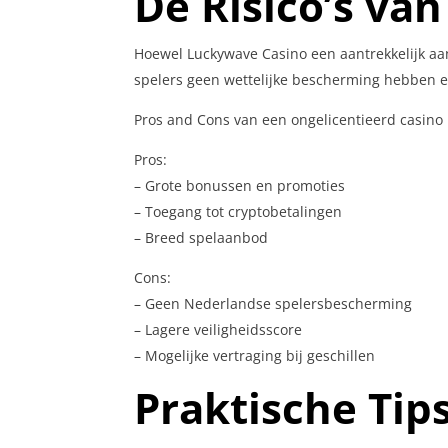
De Risico’s va
Hoewel Luckywave Casino een aantrekkelijk aan
spelers geen wettelijke bescherming hebben en
Pros and Cons van een ongelicentieerd casino
Pros:
– Grote bonussen en promoties
– Toegang tot cryptobetalingen
– Breed spelaanbod
Cons:
– Geen Nederlandse spelersbescherming
– Lagere veiligheidsscore
– Mogelijke vertraging bij geschillen
Praktische Tips