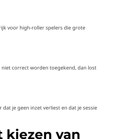
ijk voor high‑roller spelers die grote
 niet correct worden toegekend, dan lost
dat je geen inzet verliest en dat je sessie
t kiezen van