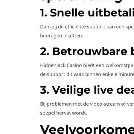
1. Snelle uitbeta
Dankzij de efficiënte support kan een spel
bedragen inzetten.
2. Betrouwbare
Hiddenjack Casino biedt een welkomstpak
de support dit vaak binnen enkele minut
3. Veilige live de
Bij problemen met de video‑stream of verbi
soepel hervat wordt.
Veelvoorkomen