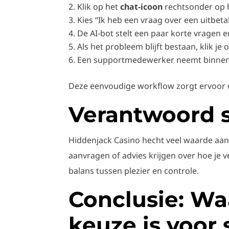
Klik op het
chat‑icoon
rechtsonder op 
Kies “Ik heb een vraag over een uitbeta
De AI‑bot stelt een paar korte vragen e
Als het probleem blijft bestaan, klik j
Een supportmedewerker neemt binnen 
Deze eenvoudige workflow zorgt ervoor 
Verantwoord s
Hiddenjack Casino hecht veel waarde aan v
aanvragen of advies krijgen over hoe je ve
balans tussen plezier en controle.
Conclusie: Wa
keuze is voor