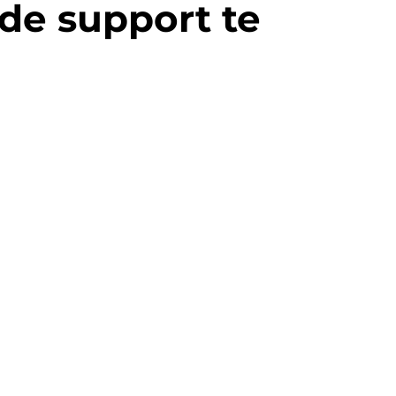
 de support te