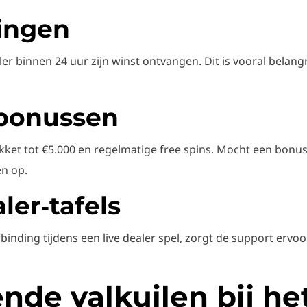
lingen
er binnen 24 uur zijn winst ontvangen. Dit is vooral belangr
 bonussen
ket tot €5.000 en regelmatige free spins. Mocht een bonus
en op.
aler‑tafels
nding tijdens een live dealer spel, zorgt de support ervoor 
de valkuilen bij he