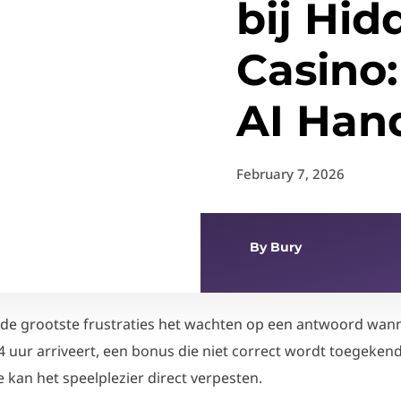
bij Hid
Casino
AI Han
February 7, 2026
By
Bury
n de grootste frustraties het wachten op een antwoord wan
4 uur arriveert, een bonus die niet correct wordt toegekend
ce kan het speelplezier direct verpesten.