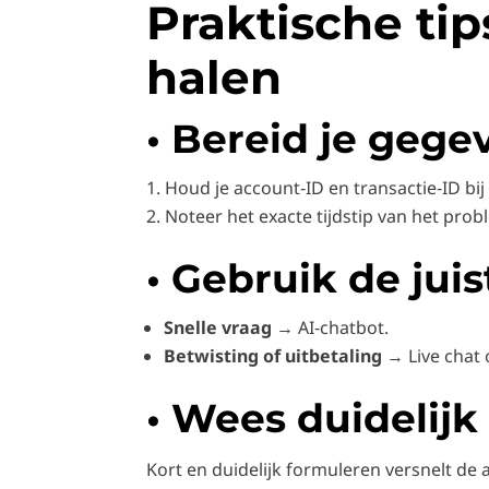
Praktische ti
halen
• Bereid je gege
Houd je account‑ID en transactie‑ID bij
Noteer het exacte tijdstip van het prob
• Gebruik de ju
Snelle vraag
→ AI‑chatbot.
Betwisting of uitbetaling
→ Live chat 
• Wees duidelij
Kort en duidelijk formuleren versnelt de 