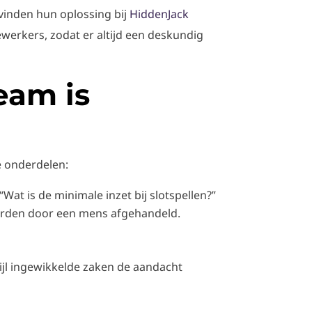
vinden hun oplossing bij
HiddenJack
erkers, zodat er altijd een deskundig
eam is
e onderdelen:
Wat is de minimale inzet bij slotspellen?”
worden door een mens afgehandeld.
jl ingewikkelde zaken de aandacht