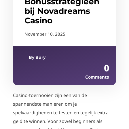
Bonusstrategieën
bij Novadreams
Casino
November 10, 2025
By
Bury
0
Comments
Casino‑toernooien zijn een van de
spannendste manieren om je
spelvaardigheden te testen en tegelijk extra
geld te winnen. Voor zowel beginners als