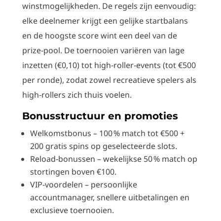
winstmogelijkheden. De regels zijn eenvoudig:
elke deelnemer krijgt een gelijke startbalans
en de hoogste score wint een deel van de
prize‑pool. De toernooien variëren van lage
inzetten (€0,10) tot high‑roller‑events (tot €500
per ronde), zodat zowel recreatieve spelers als
high‑rollers zich thuis voelen.
Bonusstructuur en promoties
Welkomstbonus – 100 % match tot €500 +
200 gratis spins op geselecteerde slots.
Reload‑bonussen – wekelijkse 50 % match op
stortingen boven €100.
VIP‑voordelen – persoonlijke
accountmanager, snellere uitbetalingen en
exclusieve toernooien.