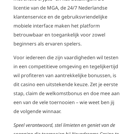
licentie van de MGA, de 24/7 Nederlandse
klantenservice en de gebruiksvriendelijke
mobiele interface maken het platform
betrouwbaar en toegankelijk voor zowel
beginners als ervaren spelers.
Voor iedereen die zijn vaardigheden wil testen
in een competitieve omgeving en tegelijkertijd
wil profiteren van aantrekkelijke bonussen, is
dit casino een uitstekende keuze. Zet je eerste
stap, claim de welkomstbonus en doe mee aan
een van de vele toernooien – wie weet ben jij
de volgende winnaar.
Speel verantwoord, stel limieten en geniet van de
spanning die toernooien bij Novadreams Casino te