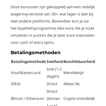
Deze bonussen zijn gekoppeld aan een redelijk
wagering‑vereiste van 30×, wat lager is dan bij
veel andere platforms. Bovendien kun je via
het loyaliteitsprogramma elke euro die je inzet
omzetten in punten die je later kunt inwisselen
voor cash of extra spins.
Betalingsmethoden
Betalingsmethode
Snelheid
Beschikbaarheid
Snel (1‑2
Visa/Mastercard
Wereldwijd
dagen)
iDEAL
Direct
Alleen NL
Direct
Bitcoin / Ethereum
(binnen
Crypto‑vriendelijk
1 uur)