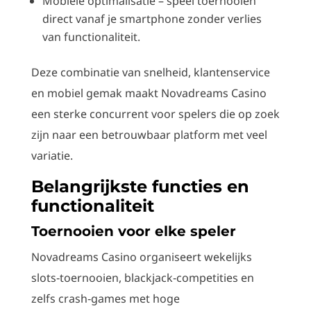
Mobiele optimalisatie – speel toernooien
direct vanaf je smartphone zonder verlies
van functionaliteit.
Deze combinatie van snelheid, klantenservice
en mobiel gemak maakt Novadreams Casino
een sterke concurrent voor spelers die op zoek
zijn naar een betrouwbaar platform met veel
variatie.
Belangrijkste functies en
functionaliteit
Toernooien voor elke speler
Novadreams Casino organiseert wekelijks
slots‑toernooien, blackjack‑competities en
zelfs crash‑games met hoge