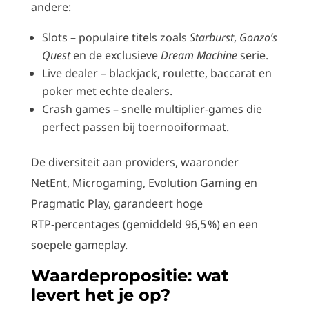
andere:
Slots – populaire titels zoals
Starburst
,
Gonzo’s
Quest
en de exclusieve
Dream Machine
serie.
Live dealer – blackjack, roulette, baccarat en
poker met echte dealers.
Crash games – snelle multiplier‑games die
perfect passen bij toernooiformaat.
De diversiteit aan providers, waaronder
NetEnt, Microgaming, Evolution Gaming en
Pragmatic Play, garandeert hoge
RTP‑percentages (gemiddeld 96,5 %) en een
soepele gameplay.
Waardepropositie: wat
levert het je op?