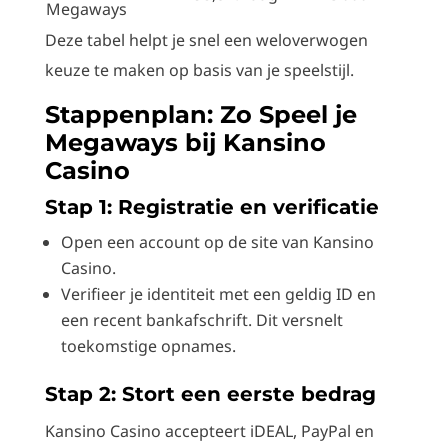
Megaways
Deze tabel helpt je snel een weloverwogen
keuze te maken op basis van je speelstijl.
Stappenplan: Zo Speel je
Megaways bij Kansino
Casino
Stap 1: Registratie en verificatie
Open een account op de site van Kansino
Casino.
Verifieer je identiteit met een geldig ID en
een recent bankafschrift. Dit versnelt
toekomstige opnames.
Stap 2: Stort een eerste bedrag
Kansino Casino accepteert iDEAL, PayPal en