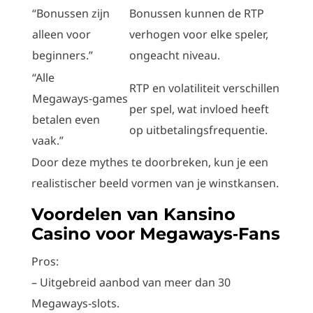
“Bonussen zijn
Bonussen kunnen de RTP
alleen voor
verhogen voor elke speler,
beginners.”
ongeacht niveau.
“Alle
RTP en volatiliteit verschillen
Megaways‑games
per spel, wat invloed heeft
betalen even
op uitbetalingsfrequentie.
vaak.”
Door deze mythes te doorbreken, kun je een
realistischer beeld vormen van je winstkansen.
Voordelen van Kansino
Casino voor Megaways‑Fans
Pros:
– Uitgebreid aanbod van meer dan 30
Megaways‑slots.