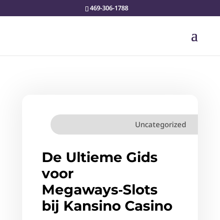
469-306-1788
Uncategorized
De Ultieme Gids
voor
Megaways‑Slots
bij Kansino Casino