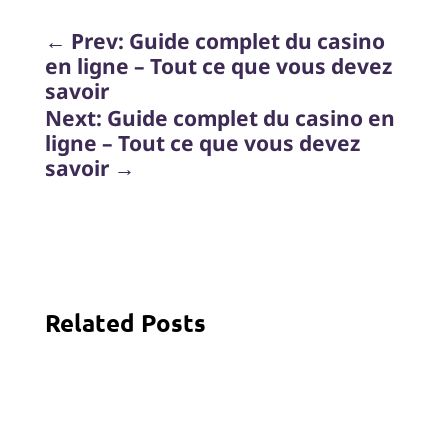
←
Prev: Guide complet du casino
en ligne – Tout ce que vous devez
savoir
Next: Guide complet du casino en
ligne – Tout ce que vous devez
savoir
→
Related Posts
Bury