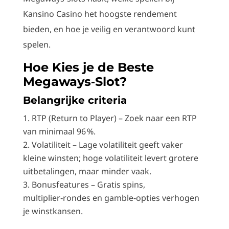
Kansino Casino het hoogste rendement
bieden, en hoe je veilig en verantwoord kunt
spelen.
Hoe Kies je de Beste
Megaways‑Slot?
Belangrijke criteria
RTP (Return to Player) – Zoek naar een RTP
van minimaal 96 %.
Volatiliteit – Lage volatiliteit geeft vaker
kleine winsten; hoge volatiliteit levert grotere
uitbetalingen, maar minder vaak.
Bonusfeatures – Gratis spins,
multiplier‑rondes en gamble‑opties verhogen
je winstkansen.