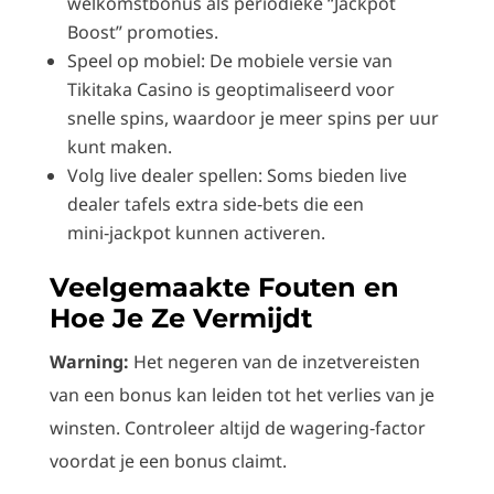
welkomstbonus als periodieke “Jackpot
Boost” promoties.
Speel op mobiel: De mobiele versie van
Tikitaka Casino is geoptimaliseerd voor
snelle spins, waardoor je meer spins per uur
kunt maken.
Volg live dealer spellen: Soms bieden live
dealer tafels extra side‑bets die een
mini‑jackpot kunnen activeren.
Veelgemaakte Fouten en
Hoe Je Ze Vermijdt
Warning:
Het negeren van de inzetvereisten
van een bonus kan leiden tot het verlies van je
winsten. Controleer altijd de wagering‑factor
voordat je een bonus claimt.