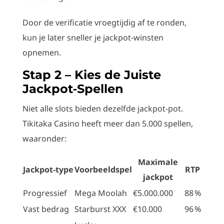
Door de verificatie vroegtijdig af te ronden,
kun je later sneller je jackpot‑winsten
opnemen.
Stap 2 – Kies de Juiste
Jackpot‑Spellen
Niet alle slots bieden dezelfde jackpot‑pot.
Tikitaka Casino heeft meer dan 5.000 spellen,
waaronder:
Maximale
Jackpot‑type
Voorbeeldspel
RTP
jackpot
Progressief
Mega Moolah
€5.000.000
88 %
Vast bedrag
Starburst XXX
€10.000
96 %