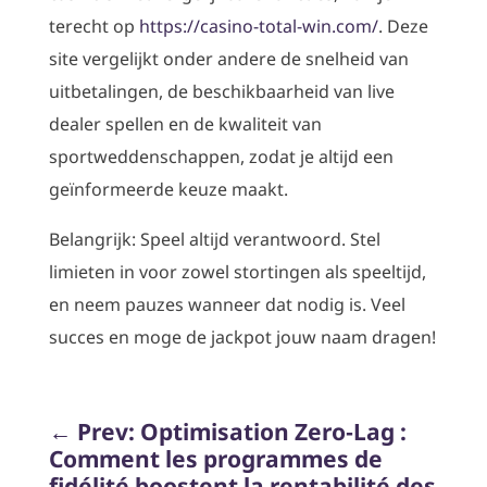
terecht op
https://casino-total-win.com/
. Deze
site vergelijkt onder andere de snelheid van
uitbetalingen, de beschikbaarheid van live
dealer spellen en de kwaliteit van
sportweddenschappen, zodat je altijd een
geïnformeerde keuze maakt.
Belangrijk: Speel altijd verantwoord. Stel
limieten in voor zowel stortingen als speeltijd,
en neem pauzes wanneer dat nodig is. Veel
succes en moge de jackpot jouw naam dragen!
←
Prev: Optimisation Zero‑Lag :
Comment les programmes de
fidélité boostent la rentabilité des