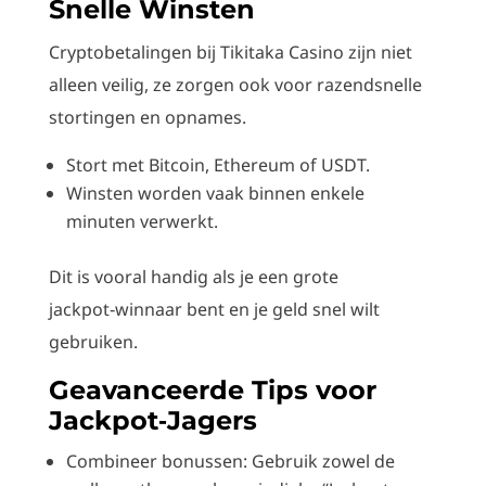
Snelle Winsten
Cryptobetalingen bij Tikitaka Casino zijn niet
alleen veilig, ze zorgen ook voor razendsnelle
stortingen en opnames.
Stort met Bitcoin, Ethereum of USDT.
Winsten worden vaak binnen enkele
minuten verwerkt.
Dit is vooral handig als je een grote
jackpot‑winnaar bent en je geld snel wilt
gebruiken.
Geavanceerde Tips voor
Jackpot‑Jagers
Combineer bonussen: Gebruik zowel de