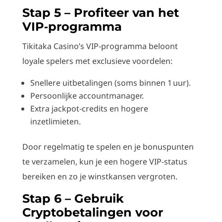
Stap 5 – Profiteer van het
VIP‑programma
Tikitaka Casino’s VIP‑programma beloont
loyale spelers met exclusieve voordelen:
Snellere uitbetalingen (soms binnen 1 uur).
Persoonlijke accountmanager.
Extra jackpot‑credits en hogere
inzetlimieten.
Door regelmatig te spelen en je bonuspunten
te verzamelen, kun je een hogere VIP‑status
bereiken en zo je winstkansen vergroten.
Stap 6 – Gebruik
Cryptobetalingen voor