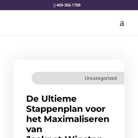
469-306-1788
Uncategorized
De Ultieme
Stappenplan voor
het Maximaliseren
van