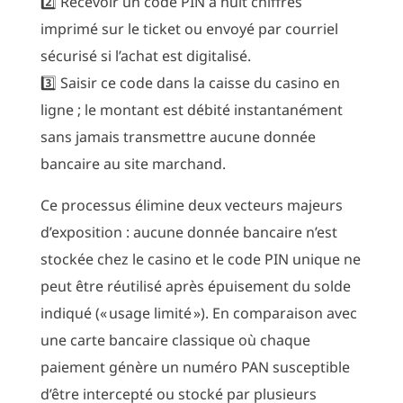
2️⃣ Recevoir un code PIN à huit chiffres
imprimé sur le ticket ou envoyé par courriel
sécurisé si l’achat est digitalisé.
3️⃣ Saisir ce code dans la caisse du casino en
ligne ; le montant est débité instantanément
sans jamais transmettre aucune donnée
bancaire au site marchand.
Ce processus élimine deux vecteurs majeurs
d’exposition : aucune donnée bancaire n’est
stockée chez le casino et le code PIN unique ne
peut être réutilisé après épuisement du solde
indiqué (« usage limité »). En comparaison avec
une carte bancaire classique où chaque
paiement génère un numéro PAN susceptible
d’être intercepté ou stocké par plusieurs