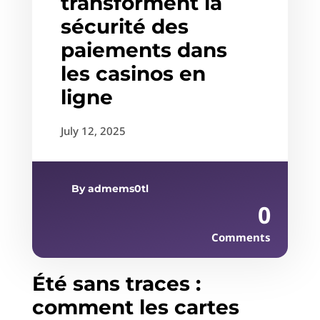
transforment la
sécurité des
paiements dans
les casinos en
ligne
July 12, 2025
By
admems0tl
0
Comments
Été sans traces :
comment les cartes