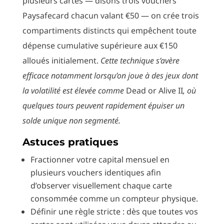
plusieurs cartes — disons trois vouchers
Paysafecard chacun valant €50 — on crée trois
compartiments distincts qui empêchent toute
dépense cumulative supérieure aux €150
alloués initialement.
Cette technique s’avère
efficace notamment lorsqu’on joue à des jeux dont
la volatilité est élevée comme
Dead or Alive II
, où
quelques tours peuvent rapidement épuiser un
solde unique non segmenté.
Astuces pratiques
Fractionner votre capital mensuel en
plusieurs vouchers identiques afin
d’observer visuellement chaque carte
consommée comme un compteur physique.
Définir une règle stricte : dès que toutes vos