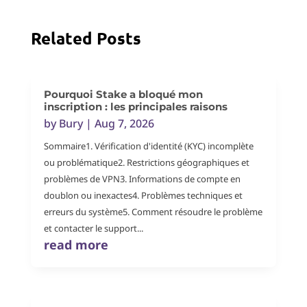
Related Posts
Pourquoi Stake a bloqué mon
inscription : les principales raisons
by
Bury
|
Aug 7, 2026
Sommaire1. Vérification d'identité (KYC) incomplète
ou problématique2. Restrictions géographiques et
problèmes de VPN3. Informations de compte en
doublon ou inexactes4. Problèmes techniques et
erreurs du système5. Comment résoudre le problème
et contacter le support...
read more