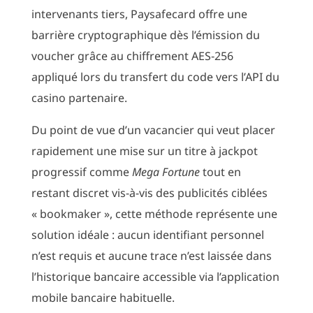
intervenants tiers, Paysafecard offre une
barrière cryptographique dès l’émission du
voucher grâce au chiffrement AES‑256
appliqué lors du transfert du code vers l’API du
casino partenaire.
Du point de vue d’un vacancier qui veut placer
rapidement une mise sur un titre à jackpot
progressif comme
Mega Fortune
tout en
restant discret vis-à-vis des publicités ciblées
« bookmaker », cette méthode représente une
solution idéale : aucun identifiant personnel
n’est requis et aucune trace n’est laissée dans
l’historique bancaire accessible via l’application
mobile bancaire habituelle.