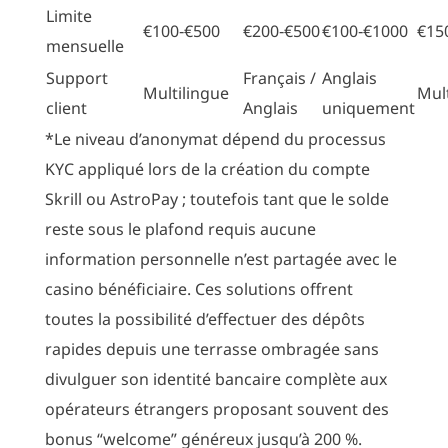
Limite
€100‑€500
€200‑€500
€100‑€1000
€15
mensuelle
Support
Français /
Anglais
Multilingue
Mul
client
Anglais
uniquement
*Le niveau d’anonymat dépend du processus
KYC appliqué lors de la création du compte
Skrill ou AstroPay ; toutefois tant que le solde
reste sous le plafond requis aucune
information personnelle n’est partagée avec le
casino bénéficiaire. Ces solutions offrent
toutes la possibilité d’effectuer des dépôts
rapides depuis une terrasse ombragée sans
divulguer son identité bancaire complète aux
opérateurs étrangers proposant souvent des
bonus “welcome” généreux jusqu’à 200 %.