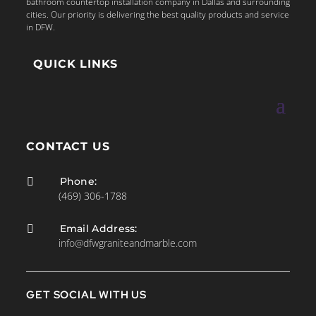
bathroom countertop installation company in Dallas and surrounding
cities. Our priority is delivering the best quality products and service
in DFW.
QUICK LINKS
CONTACT US
Phone:

(469) 306-1788
Email Address:

info@dfwgraniteandmarble.com
GET SOCIAL WITH US