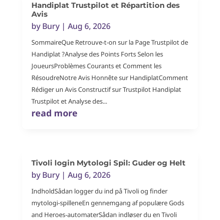
Handiplat Trustpilot et Répartition des
Avis
by
Bury
|
Aug 6, 2026
SommaireQue Retrouve-t-on sur la Page Trustpilot de
Handiplat ?Analyse des Points Forts Selon les
JoueursProblèmes Courants et Comment les
RésoudreNotre Avis Honnête sur HandiplatComment
Rédiger un Avis Constructif sur Trustpilot Handiplat
Trustpilot et Analyse des...
read more
Tivoli login Mytologi Spil: Guder og Helt
by
Bury
|
Aug 6, 2026
IndholdSådan logger du ind på Tivoli og finder
mytologi-spilleneEn gennemgang af populære Gods
and Heroes-automaterSådan indløser du en Tivoli