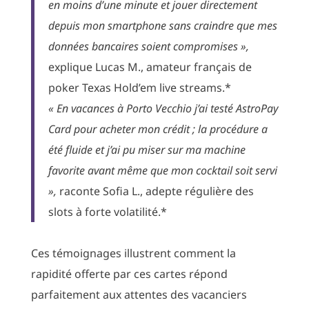
en moins d’une minute et jouer directement
depuis mon smartphone sans craindre que mes
données bancaires soient compromises »,
explique Lucas M., amateur français de
poker Texas Hold’em live streams.*
« En vacances à Porto Vecchio j’ai testé AstroPay
Card pour acheter mon crédit ; la procédure a
été fluide et j’ai pu miser sur ma machine
favorite avant même que mon cocktail soit servi
»,
raconte Sofia L., adepte régulière des
slots à forte volatilité.*
Ces témoignages illustrent comment la
rapidité offerte par ces cartes répond
parfaitement aux attentes des vacanciers