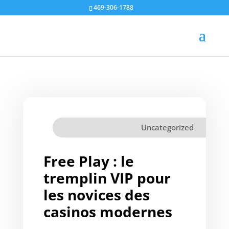
469-306-1788
Uncategorized
Free Play : le
tremplin VIP pour
les novices des
casinos modernes