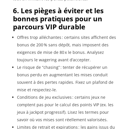
6. Les pièges à éviter et les
bonnes pratiques pour un
parcours VIP durable
Offres trop alléchantes : certains sites affichent des
bonus de 200 % sans dépôt, mais imposent des
exigences de mise de 80 x le bonus. Analysez
toujours le wagering avant d’accepter.
Le risque de “chasing” : tenter de récupérer un
bonus perdu en augmentant les mises conduit
souvent à des pertes rapides. Fixez un plafond de
mise et respectez‑le.
Conditions de jeu exclusives : certains jeux ne
comptent pas pour le calcul des points VIP (ex. les
jeux à jackpot progressif). Lisez les termes pour
savoir où vos mises sont réellement valorisées.
Limites de retrait et expirations : les gains issus du