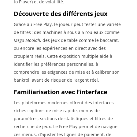
to Player) et de volatilité.
Découverte des différents jeux
Grâce au Free Play, le joueur peut tester une variété
de titres : des machines à sous à 5 rouleaux comme
Mega Moolah
, des jeux de table comme le baccarat,
ou encore les expériences en direct avec des
croupiers réels. Cette exposition multiple aide à
identifier les préférences personnelles, à
comprendre les exigences de mise et à calibrer son
bankroll avant de risquer de l’argent réel.
Familiarisation avec l’interface
Les plateformes modernes offrent des interfaces
riches : options de mise rapide, menus de
paramètres, sections de statistiques et filtres de
recherche de jeux. Le Free Play permet de naviguer
ces menus, d’ajuster les lignes de paiement, de