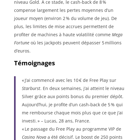
niveau Gold. À ce stade, le cash‑back de 8 %
compense largement les pertes moyennes d’un
joueur moyen (environ 2 % du volume de jeu). De
plus, les limites de mise accrues permettent de
profiter de machines à haute volatilité comme
Mega
Fortune
où les jackpots peuvent dépasser 5 millions
d’euros.
Témoignages
« J’ai commencé avec les 10 € de Free Play sur
Starburst
. En deux semaines, j’ai atteint le niveau
Silver grâce aux points bonus du premier dépôt.
Aujourd’hui, je profite d’un cash‑back de 5 % qui
me rembourse chaque mois plus que ce que j’ai
investi. » – Lucas, 28 ans, France.
« Le passage du Free Play au programme VIP de
Casino Nova
a été décisif. Le boost de 250 points