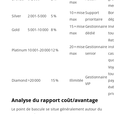
max
me
10 × mise
Support
Bo
Silver
2 001‑5 000
5 %
max
prioritaire
dép
15 × mise
Gestionnaire
Inv
Gold
5 001‑10 000
8 %
max
dédié
tou
Ret
20 × mise
Gestionnaire
ins
Platinum
10 001‑20 000
12 %
max
senior
cas
quo
Vo
tou
Gestionnaire
Diamond
>20 000
15 %
Illimitée
pay
VIP
év
pri
Analyse du rapport coût/avantage
Le point de bascule se situe généralement autour du