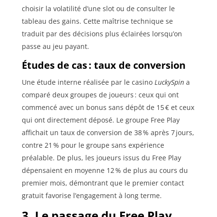
choisir la volatilité d’une slot ou de consulter le
tableau des gains. Cette maîtrise technique se
traduit par des décisions plus éclairées lorsqu’on
passe au jeu payant.
Études de cas : taux de conversion
Une étude interne réalisée par le casino
LuckySpin
a
comparé deux groupes de joueurs : ceux qui ont
commencé avec un bonus sans dépôt de 15 € et ceux
qui ont directement déposé. Le groupe Free Play
affichait un taux de conversion de 38 % après 7 jours,
contre 21 % pour le groupe sans expérience
préalable. De plus, les joueurs issus du Free Play
dépensaient en moyenne 12 % de plus au cours du
premier mois, démontrant que le premier contact
gratuit favorise l’engagement à long terme.
3. Le passage du Free Play