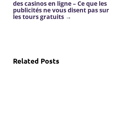
des casinos en ligne – Ce que les
publicités ne vous disent pas sur
les tours gratuits
→
Related Posts
Bury
Sommaire1. Vérification d'identité (KYC) incomplète
ou problématique2. Restrictions géographiques et
problèmes de VPN3. Informations de compte en
doublon ou inexactes4. Problèmes techniques et