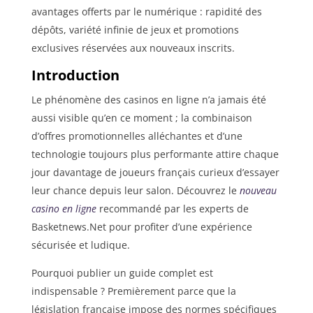
avantages offerts par le numérique : rapidité des
dépôts, variété infinie de jeux et promotions
exclusives réservées aux nouveaux inscrits.
Introduction
Le phénomène des casinos en ligne n’a jamais été
aussi visible qu’en ce moment ; la combinaison
d’offres promotionnelles alléchantes et d’une
technologie toujours plus performante attire chaque
jour davantage de joueurs français curieux d’essayer
leur chance depuis leur salon. Découvrez le
nouveau
casino en ligne
recommandé par les experts de
Basketnews.Net pour profiter d’une expérience
sécurisée et ludique.
Pourquoi publier un guide complet est
indispensable ? Premièrement parce que la
législation française impose des normes spécifiques