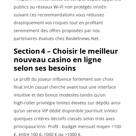
publics ou réseaux Wi‑Fi non protégés.\n\nEn
suivant ces recommandations vous réduisez
drastiquement vos risques tout en profitant
sereinement des offres proposées par nos
partenaires évalués chez Basketnews.Net.
Section 4 – Choisir le meilleur
nouveau casino en ligne
selon ses besoins
Le profil du joueur influence fortement son choix
final.\nUn casual cherche avant tout une interface
intuitive et des bonus modestes tandis qu’un
high‑roller privilégie limites élevées sur dépôts ainsi
qu’un service VIP dédié disponible jour/nuit.\nVoici
quelques critères décisifs classés selon trois axes
principaux:\n\n- Profil : budget mensuel moyen <100
€, entre 100 €–1000 € ou >1000 €.