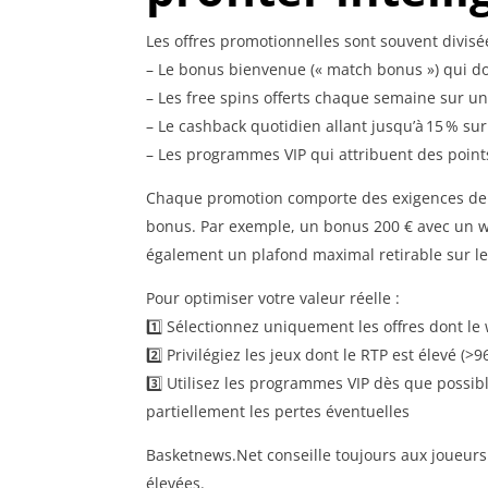
Les offres promotionnelles sont souvent divisé
– Le bonus bienvenue (« match bonus ») qui do
– Les free spins offerts chaque semaine sur u
– Le cashback quotidien allant jusqu’à 15 % su
– Les programmes VIP qui attribuent des points
Chaque promotion comporte des exigences de mi
bonus. Par exemple, un bonus 200 € avec un wag
également un plafond maximal retirable sur le b
Pour optimiser votre valeur réelle :
1️⃣ Sélectionnez uniquement les offres dont le 
2️⃣ Privilégiez les jeux dont le RTP est élevé 
3️⃣ Utilisez les programmes VIP dès que poss
partiellement les pertes éventuelles
Basketnews.Net conseille toujours aux joueurs 
élevées.