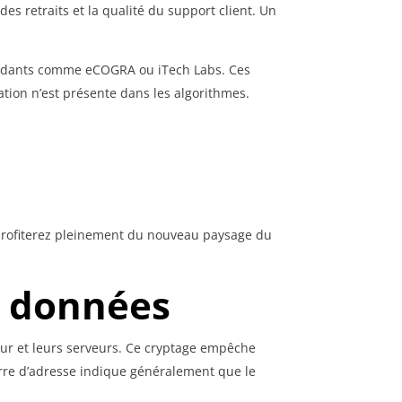
es retraits et la qualité du support client. Un
épendants comme eCOGRA ou iTech Labs. Ces
ation n’est présente dans les algorithmes.
 profiterez pleinement du nouveau paysage du
es données
teur et leurs serveurs. Ce cryptage empêche
barre d’adresse indique généralement que le