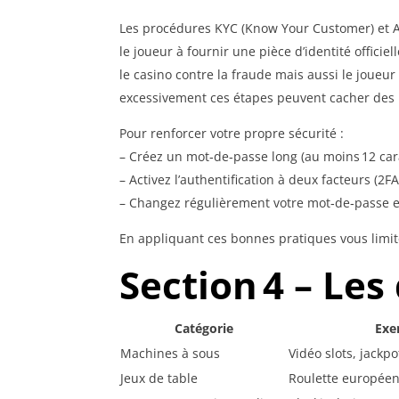
Les procédures KYC (Know Your Customer) et A
le joueur à fournir une pièce d’identité offici
le casino contre la fraude mais aussi le joueur 
excessivement ces étapes peuvent cacher des 
Pour renforcer votre propre sécurité :
– Créez un mot‑de‑passe long (au moins 12 car
– Activez l’authentification à deux facteurs (
– Changez régulièrement votre mot‑de‑passe et 
En appliquant ces bonnes pratiques vous limite
Section 4 – Les
Catégorie
Exe
Machines à sous
Vidéo slots, jackpo
Jeux de table
Roulette européen