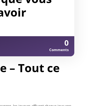
avoir
0
Comments
e – Tout ce
anger, les joueurs affluent chaque jour vers