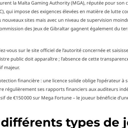
urent la Malta Gaming Authority (MGA), réputée pour son cadr
 qui impose des exigences élevées en matière de lutte cont
s nouveaux sites mais avec un niveau de supervision moindre
 Commission des Jeux de Gibraltar gagnent également du ter
ndez‑vous sur le site officiel de l’autorité concernée et sais
egistre public doit apparaître ; l’absence de cette transpar
f majeur.
tection financière : une licence solide oblige l’opérateur à
re régulièrement ses rapports financiers aux auditeurs indé
sif de €150 000 sur Mega Fortune – le joueur bénéficie d’un
s différents types de