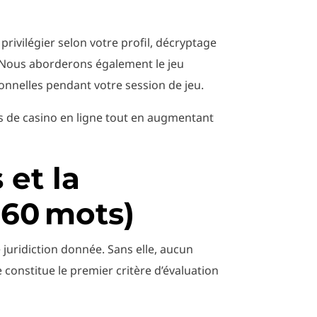
rivilégier selon votre profil, décryptage
. Nous aborderons également le jeu
nnelles pendant votre session de jeu.
es de casino en ligne tout en augmentant
 et la
260 mots)
 juridiction donnée. Sans elle, aucun
 constitue le premier critère d’évaluation