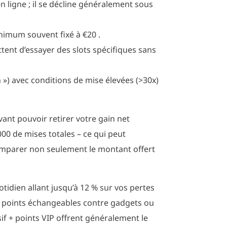
ligne ; il se décline généralement sous
nimum souvent fixé à €20 .
ttent d’essayer des slots spécifiques sans
n ») avec conditions de mise élevées (>30x)
vant pouvoir retirer votre gain net
0 de mises totales – ce qui peut
 comparer non seulement le montant offert
idien allant jusqu’à 12 % sur vos pertes
 points échangeables contre gadgets ou
f + points VIP offrent généralement le