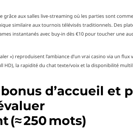
e grâce aux salles live‑streaming où les parties sont comme
que similaire aux tournois télévisés traditionnels. Des pla
ames instantanés avec buy‑in dès €10 pour toucher une aud
ealer ») reproduisent l’ambiance d’un vrai casino via un flux 
 HD), la rapidité du chat texte/voix et la disponibilité mult
s bonus d’accueil et 
évaluer
t (≈ 250 mots)