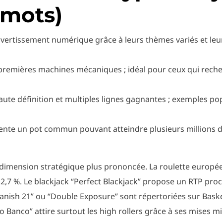
5 mots)
 divertissement numérique grâce à leurs thèmes variés et l
s premières machines mécaniques ; idéal pour ceux qui reche
aute définition et multiples lignes gagnantes ; exemples po
mente un pot commun pouvant atteindre plusieurs millions d’
e dimension stratégique plus prononcée. La roulette europée
2,7 %. Le blackjack “Perfect Blackjack” propose un RTP proch
anish 21” ou “Double Exposure” sont répertoriées sur Baske
to Banco” attire surtout les high rollers grâce à ses mises