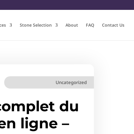
ces
Stone Selection
About
FAQ
Contact Us
Uncategorized
complet du
en ligne –