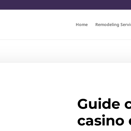
Home
Remodeling Servi
Guide 
casino 