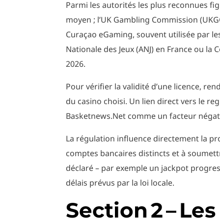
Parmi les autorités les plus reconnues fig
moyen ; l’UK Gambling Commission (UKGC),
Curaçao eGaming, souvent utilisée par le
Nationale des Jeux (ANJ) en France ou la
2026.
Pour vérifier la validité d’une licence, re
du casino choisi. Un lien direct vers le r
Basketnews.Net comme un facteur négati
La régulation influence directement la pro
comptes bancaires distincts et à soumett
déclaré – par exemple un jackpot progres
délais prévus par la loi locale.
Section 2 – Le