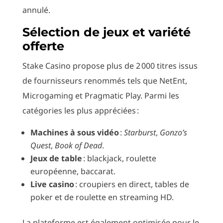
annulé.
Sélection de jeux et variété
offerte
Stake Casino propose plus de 2 000 titres issus
de fournisseurs renommés tels que NetEnt,
Microgaming et Pragmatic Play. Parmi les
catégories les plus appréciées :
Machines à sous vidéo
:
Starburst
,
Gonzo’s
Quest
,
Book of Dead
.
Jeux de table
: blackjack, roulette
européenne, baccarat.
Live casino
: croupiers en direct, tables de
poker et de roulette en streaming HD.
La plateforme est également optimisée pour le