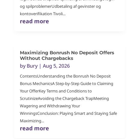
og spilproblemerUdbetaling af gevinster og
kontoverifikation Tivoli...
read more
Maximizing Bonrush No Deposit Offers
Without Chargebacks
by
Bury
|
Aug 5, 2026
ContentsUnderstanding the Bonrush No Deposit
Bonus MechanicsA Step-by-Step Guide to Claiming
Your OfferKey Terms and Conditions to
ScrutinizeAvoiding the Chargeback TrapMeeting
Wagering and Withdrawing Your
WinningsConclusion: Playing Smart and Staying Safe
Maximizing...
read more