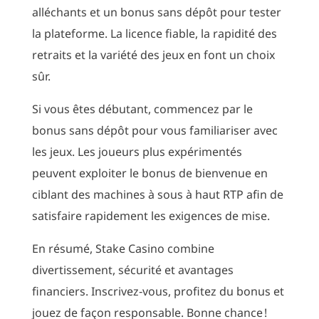
alléchants et un bonus sans dépôt pour tester
la plateforme. La licence fiable, la rapidité des
retraits et la variété des jeux en font un choix
sûr.
Si vous êtes débutant, commencez par le
bonus sans dépôt pour vous familiariser avec
les jeux. Les joueurs plus expérimentés
peuvent exploiter le bonus de bienvenue en
ciblant des machines à sous à haut RTP afin de
satisfaire rapidement les exigences de mise.
En résumé, Stake Casino combine
divertissement, sécurité et avantages
financiers. Inscrivez‑vous, profitez du bonus et
jouez de façon responsable. Bonne chance !