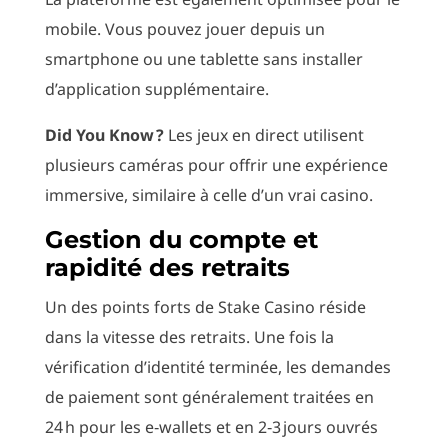
mobile. Vous pouvez jouer depuis un
smartphone ou une tablette sans installer
d’application supplémentaire.
Did You Know ?
Les jeux en direct utilisent
plusieurs caméras pour offrir une expérience
immersive, similaire à celle d’un vrai casino.
Gestion du compte et
rapidité des retraits
Un des points forts de Stake Casino réside
dans la vitesse des retraits. Une fois la
vérification d’identité terminée, les demandes
de paiement sont généralement traitées en
24 h pour les e‑wallets et en 2‑3 jours ouvrés