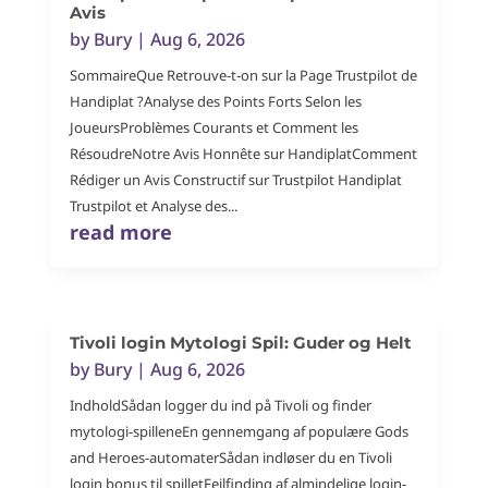
Avis
by
Bury
|
Aug 6, 2026
SommaireQue Retrouve-t-on sur la Page Trustpilot de
Handiplat ?Analyse des Points Forts Selon les
JoueursProblèmes Courants et Comment les
RésoudreNotre Avis Honnête sur HandiplatComment
Rédiger un Avis Constructif sur Trustpilot Handiplat
Trustpilot et Analyse des...
read more
Tivoli login Mytologi Spil: Guder og Helt
by
Bury
|
Aug 6, 2026
IndholdSådan logger du ind på Tivoli og finder
mytologi-spilleneEn gennemgang af populære Gods
and Heroes-automaterSådan indløser du en Tivoli
login bonus til spilletFejlfinding af almindelige login-