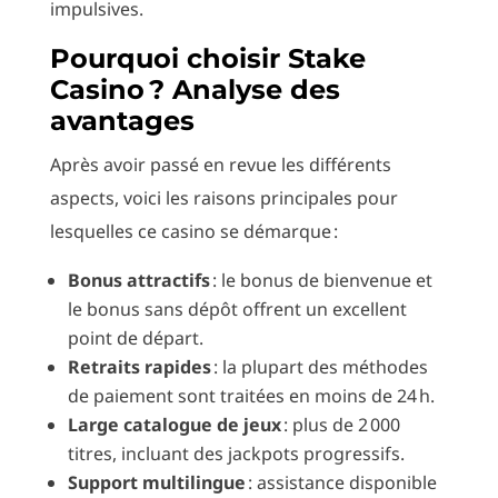
impulsives.
Pourquoi choisir Stake
Casino ? Analyse des
avantages
Après avoir passé en revue les différents
aspects, voici les raisons principales pour
lesquelles ce casino se démarque :
Bonus attractifs
: le bonus de bienvenue et
le bonus sans dépôt offrent un excellent
point de départ.
Retraits rapides
: la plupart des méthodes
de paiement sont traitées en moins de 24 h.
Large catalogue de jeux
: plus de 2 000
titres, incluant des jackpots progressifs.
Support multilingue
: assistance disponible