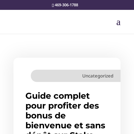
469-306-1788
Uncategorized
Guide complet
pour profiter des
bonus de
bienvenue et sans