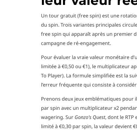
leur valeur ré
Un tour gratuit (free spin) est une rotat
du spin. Trois variantes principales circu
free spin qui apparaît après un premier d
campagne de ré‑engagement.
Pour évaluer la vraie valeur monétaire d’
limitée à €0,50 ou €1), le multiplicateur a
To Player). La formule simplifiée est la s
l’erreur fréquente qui consiste à considé
Prenons deux jeux emblématiques pour ill
par spin avec un multiplicateur x2 penda
wagering. Sur
Gonzo’s Quest
, dont le RTP
limité à €0,30 par spin, la valeur devient 