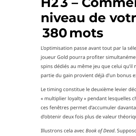
H2 3 – Comment
niveau de vot
380 mots
L’optimisation passe avant tout par la sé
joueur Gold pourra profiter simultanémen
spins dédiés au même jeu que celui qu’il
partie du gain provient déjà d’un bonus 
Le timing constitue le deuxième levier d
« multiplier loyalty » pendant lesquelles
ces fenêtres permet d’accumuler davanta
d’obtenir deux fois plus de valeur théori
Illustrons cela avec
Book of Dead
. Supposo