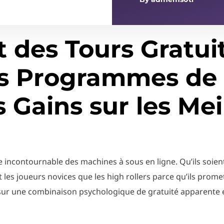
 des Tours Gratuit
 Programmes de F
 Gains sur les Meil
 incontournable des machines à sous en ligne. Qu’ils soient
 les joueurs novices que les high rollers parce qu’ils promet
sur une combinaison psychologique de gratuité apparente et