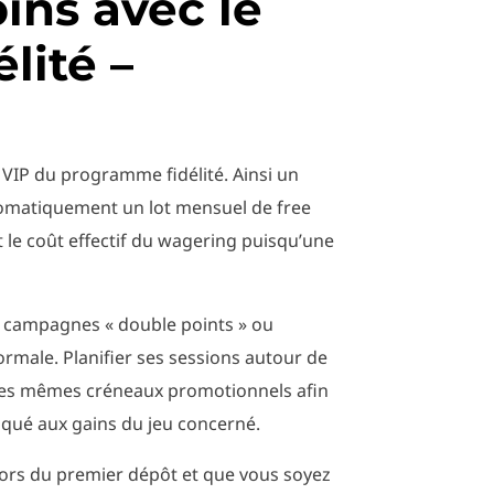
ins avec le
lité –
e VIP du programme fidélité. Ainsi un
utomatiquement un lot mensuel de free
 le coût effectif du wagering puisqu’une
es campagnes « double points » ou
ormale. Planifier ses sessions autour de
 les mêmes créneaux promotionnels afin
liqué aux gains du jeu concerné.
 lors du premier dépôt et que vous soyez