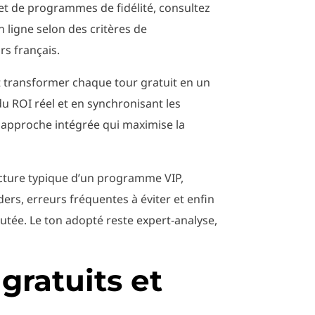
et de programmes de fidélité, consultez
ligne selon des critères de
rs français.
t transformer chaque tour gratuit en un
du ROI réel et en synchronisant les
e approche intégrée qui maximise la
hitecture typique d’un programme VIP,
ders, erreurs fréquentes à éviter et enfin
utée. Le ton adopté reste expert‑analyse,
gratuits et