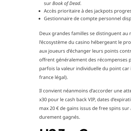
sur
Book of Dead
.
Accès prioritaire à des jackpots progres
Gestionnaire de compte personnel dispo
Deux grandes familles se distinguent au n
l’écosystème du casino hébergeant le pro
aux joueurs d’échanger leurs points cont
offrent généralement des récompenses plus 
parfois la valeur individuelle du point ca
france légal).
Il convient néanmoins d’accorder une att
x30 pour le cash back VIP, dates d’expira
max 20 € de gains issus de free spins sur
durement gagnés.