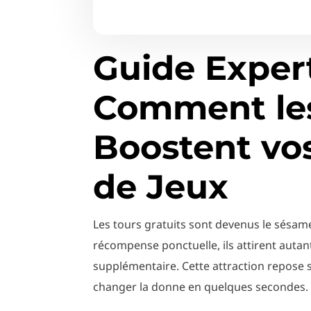
Guide Expert
Comment les
Boostent vos
de Jeux
Les tours gratuits sont devenus le sésame
récompense ponctuelle, ils attirent autant
supplémentaire. Cette attraction repose 
changer la donne en quelques secondes.