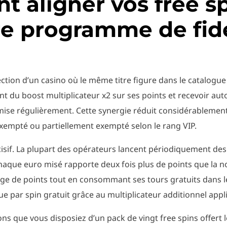
 aligner vos free sp
re programme de fidé
lection d’un casino où le même titre figure dans le catalogu
t du boost multiplicateur x2 sur ses points et recevoir a
 mise régulièrement. Cette synergie réduit considérablement
exempté ou partiellement exempté selon le rang VIP.
écisif. La plupart des opérateurs lancent périodiquement d
 chaque euro misé rapporte deux fois plus de points que la n
ge de points tout en consommant ses tours gratuits dans
que par spin gratuit grâce au multiplicateur additionnel app
ns que vous disposiez d’un pack de vingt free spins offert