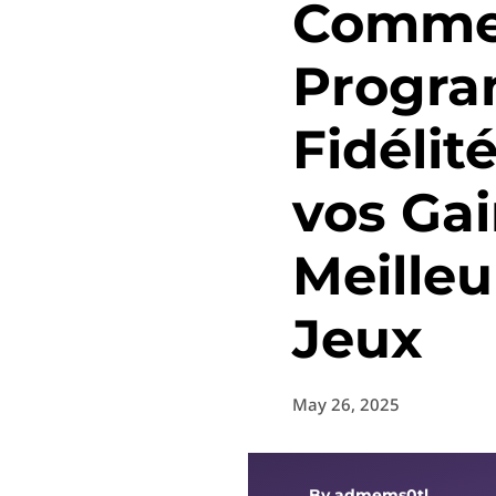
Commen
Progr
Fidélit
vos Gai
Meilleu
Jeux
May 26, 2025
By
admems0tl