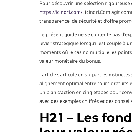
Pour découvrir une sélection rigoureuse 
https://icinori.com/
. Icinori.Com agit co
transparence, de sécurité et d’offre promo
Le présent guide ne se contente pas d’e
levier stratégique lorsqu’il est couplé à 
moments où le casino multiplie les point
valeur monétaire du bonus.
L’article s’articule en six parties distinc
alignement optimal entre tours gratuits et
un plan d’action en cinq étapes pour conv
avec des exemples chiffrés et des conseil
H2 1 – Les fon