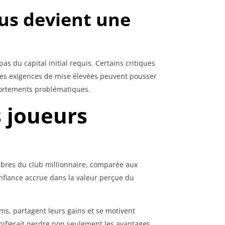
nus devient une
as du capital initial requis. Certains critiques
, les exigences de mise élevées peuvent pousser
portements problématiques.
s joueurs
bres du club millionnaire, comparée aux
nfiance accrue dans la valeur perçue du
ms, partagent leurs gains et se motivent
gnifierait perdre non seulement les avantages