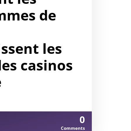
mmes de
issent les
es casinos
e
0
Comments