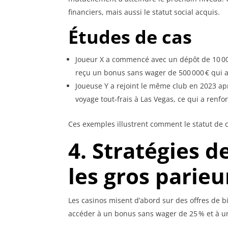
financiers, mais aussi le statut social acquis.
Études de cas
Joueur X a commencé avec un dépôt de 10 000 
reçu un bonus sans wager de 500 000 € qui a
Joueuse Y a rejoint le même club en 2023 aprè
voyage tout‑frais à Las Vegas, ce qui a ren
Ces exemples illustrent comment le statut de c
4. Stratégies d
les gros parieu
Les casinos misent d’abord sur des offres de
accéder à un bonus sans wager de 25 % et à un