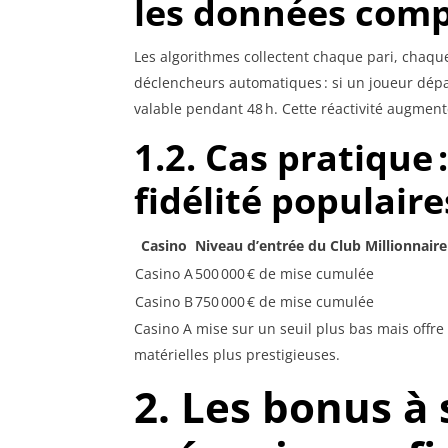
les données com
Les algorithmes collectent chaque pari, chaque
déclencheurs automatiques : si un joueur dép
valable pendant 48 h. Cette réactivité augment
1.2. Cas pratiqu
fidélité populair
Casino
Niveau d’entrée du Club Millionnaire
Casino A
500 000 € de mise cumulée
Casino B
750 000 € de mise cumulée
Casino A mise sur un seuil plus bas mais offr
matérielles plus prestigieuses.
2. Les bonus à 