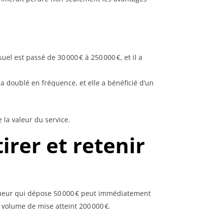
 est passé de 30 000 € à 250 000 €, et il a
 a doublé en fréquence, et elle a bénéficié d’un
 la valeur du service.
irer et retenir
oueur qui dépose 50 000 € peut immédiatement
volume de mise atteint 200 000 €.