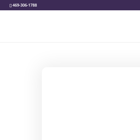
469-306-1788