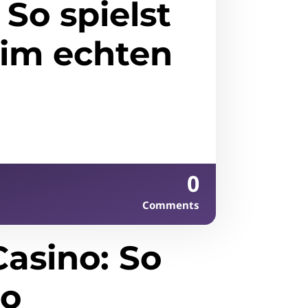
 So spielst
 im echten
0
Comments
Casino: So
no