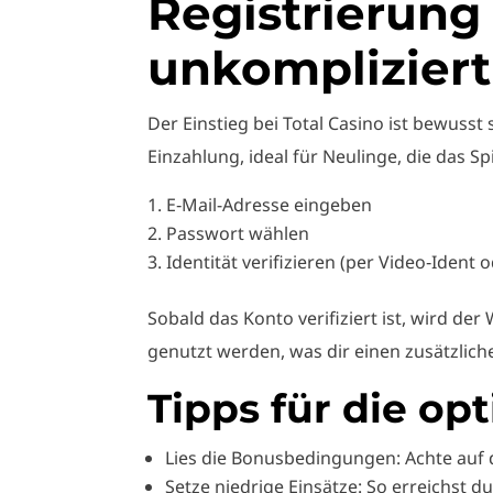
Registrierung
unkompliziert
Der Einstieg bei Total Casino ist bewuss
Einzahlung, ideal für Neulinge, die das S
E‑Mail-Adresse eingeben
Passwort wählen
Identität verifizieren (per Video‑Ident 
Sobald das Konto verifiziert ist, wird d
genutzt werden, was dir einen zusätzlich
Tipps für die o
Lies die Bonusbedingungen: Achte auf d
Setze niedrige Einsätze: So erreichst d