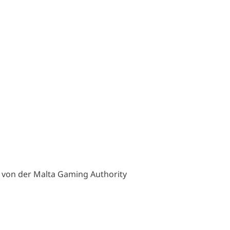
st von der Malta Gaming Authority