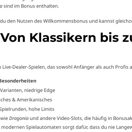
ia
sind im Bonus enthalten.
u den Nutzen des Willkommensbonus und kannst gleichzeiti
 Von Klassikern bis
an Live‑Dealer‑Spielen, das sowohl Anfänger als auch Profis 
Besonderheiten
Varianten, niedrige Edge
sches & Amerikanisches
Spielrunden, hohe Limits
e wie
Dragonia
und andere Video‑Slots, die häufig in Bonus
d modernen Spielautomaten sorgt dafür, dass du nie Lange