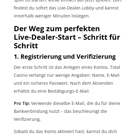
findest du sofort das Live‑Dealer‑Lobby und kannst
innerhalb weniger Minuten loslegen.
Der Weg zum perfekten
Live‑Dealer‑Start – Schritt für
Schritt
1. Registrierung und Verifizierung
Der erste Schritt ist das Anlegen eines Kontos. Total
Casino verlangt nur wenige Angaben: Name, E‑Mail
und ein sicheres Passwort. Nach dem Absenden
erhältst du eine Bestätigungs‑E‑Mail.
Pro Tip:
Verwende dieselbe E‑Mail, die du für deine
Bankverbindung nutzt – das beschleunigt die
Verifizierung.
Sobald du das Konto aktiviert hast, kannst du dich