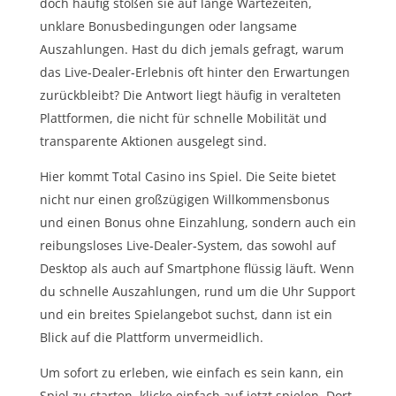
doch häufig stoßen sie auf lange Wartezeiten,
unklare Bonusbedingungen oder langsame
Auszahlungen. Hast du dich jemals gefragt, warum
das Live‑Dealer‑Erlebnis oft hinter den Erwartungen
zurückbleibt? Die Antwort liegt häufig in veralteten
Plattformen, die nicht für schnelle Mobilität und
transparente Aktionen ausgelegt sind.
Hier kommt Total Casino ins Spiel. Die Seite bietet
nicht nur einen großzügigen Willkommensbonus
und einen Bonus ohne Einzahlung, sondern auch ein
reibungsloses Live‑Dealer‑System, das sowohl auf
Desktop als auch auf Smartphone flüssig läuft. Wenn
du schnelle Auszahlungen, rund um die Uhr Support
und ein breites Spielangebot suchst, dann ist ein
Blick auf die Plattform unvermeidlich.
Um sofort zu erleben, wie einfach es sein kann, ein
Spiel zu starten, klicke einfach auf jetzt spielen. Dort