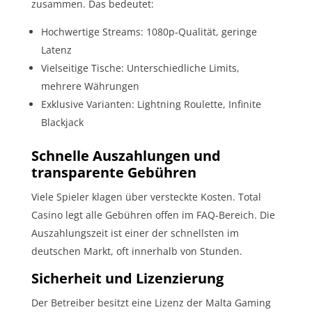
zusammen. Das bedeutet:
Hochwertige Streams: 1080p‑Qualität, geringe
Latenz
Vielseitige Tische: Unterschiedliche Limits,
mehrere Währungen
Exklusive Varianten: Lightning Roulette, Infinite
Blackjack
Schnelle Auszahlungen und
transparente Gebühren
Viele Spieler klagen über versteckte Kosten. Total
Casino legt alle Gebühren offen im FAQ‑Bereich. Die
Auszahlungszeit ist einer der schnellsten im
deutschen Markt, oft innerhalb von Stunden.
Sicherheit und Lizenzierung
Der Betreiber besitzt eine Lizenz der Malta Gaming