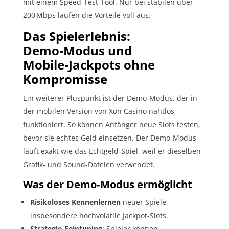
mit einem Speed‑Test‑Tool. Nur bei stabilen über
200 Mbps laufen die Vorteile voll aus.
Das Spielerlebnis:
Demo‑Modus und
Mobile‑Jackpots ohne
Kompromisse
Ein weiterer Pluspunkt ist der Demo‑Modus, der in
der mobilen Version von Xon Casino nahtlos
funktioniert. So können Anfänger neue Slots testen,
bevor sie echtes Geld einsetzen. Der Demo‑Modus
läuft exakt wie das Echtgeld‑Spiel, weil er dieselben
Grafik‑ und Sound‑Dateien verwendet.
Was der Demo‑Modus ermöglicht
Risikoloses Kennenlernen
neuer Spiele,
insbesondere hochvolatile Jackpot‑Slots.
Strategie‑Feintuning
: Spieler können