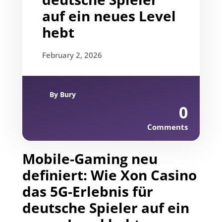
auf ein neues Level
hebt
February 2, 2026
By
Bury
0
Comments
Mobile‑Gaming neu
definiert: Wie Xon Casino
das 5G‑Erlebnis für
deutsche Spieler auf ein