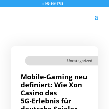
469-306-1788
Uncategorized
Mobile‑Gaming neu
definiert: Wie Xon
Casino das
5G‑Erlebnis für
deutsche Spieler