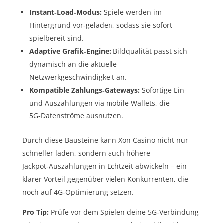
Instant‑Load‑Modus:
Spiele werden im
Hintergrund vor‑geladen, sodass sie sofort
spielbereit sind.
Adaptive Grafik‑Engine:
Bildqualität passt sich
dynamisch an die aktuelle
Netzwerkgeschwindigkeit an.
Kompatible Zahlungs‑Gateways:
Sofortige Ein-
und Auszahlungen via mobile Wallets, die
5G‑Datenströme ausnutzen.
Durch diese Bausteine kann Xon Casino nicht nur
schneller laden, sondern auch höhere
Jackpot‑Auszahlungen in Echtzeit abwickeln – ein
klarer Vorteil gegenüber vielen Konkurrenten, die
noch auf 4G‑Optimierung setzen.
Pro Tip:
Prüfe vor dem Spielen deine 5G‑Verbindung