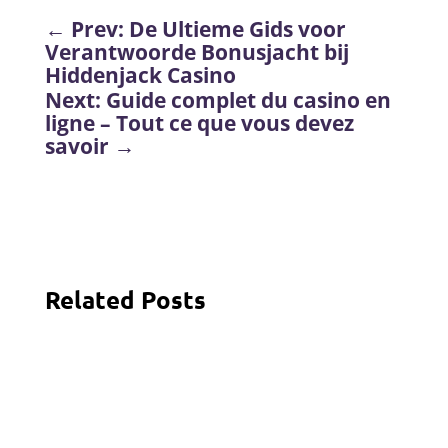
←
Prev: De Ultieme Gids voor
Verantwoorde Bonusjacht bij
Hiddenjack Casino
Next: Guide complet du casino en
ligne – Tout ce que vous devez
savoir
→
Related Posts
Bury