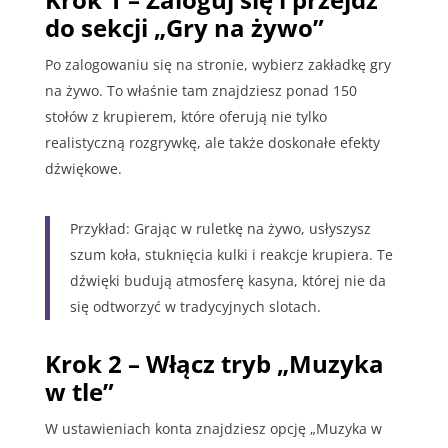
do sekcji „Gry na żywo”
Po zalogowaniu się na stronie, wybierz zakładkę gry
na żywo. To właśnie tam znajdziesz ponad 150
stołów z krupierem, które oferują nie tylko
realistyczną rozgrywkę, ale także doskonałe efekty
dźwiękowe.
Przykład: Grając w ruletkę na żywo, usłyszysz
szum koła, stuknięcia kulki i reakcje krupiera. Te
dźwięki budują atmosferę kasyna, której nie da
się odtworzyć w tradycyjnych slotach.
Krok 2 – Włącz tryb „Muzyka
w tle”
W ustawieniach konta znajdziesz opcję „Muzyka w