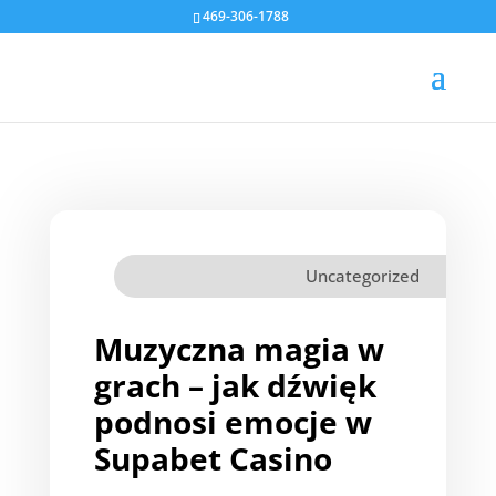
469-306-1788
Uncategorized
Muzyczna magia w
grach – jak dźwięk
podnosi emocje w
Supabet Casino