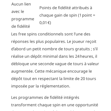
Aucun lien
Points de fidélité attribués à
avec le
chaque gain de spin (1 point =
programme
0,01 €)
de fidélité
Les free spins conditionnels sont l’une des
réponses les plus populaires. Le joueur reçoit
d’abord un petit nombre de tours gratuits ; s’il
réalise un dépôt minimal dans les 24 heures, il
débloque une seconde vague de tours à valeur
augmentée. Cette mécanique encourage le
dépôt tout en respectant la limite de 20 tours
imposée par la réglementation.
Les programmes de fidélité intégrés
transforment chaque spin en une opportunité