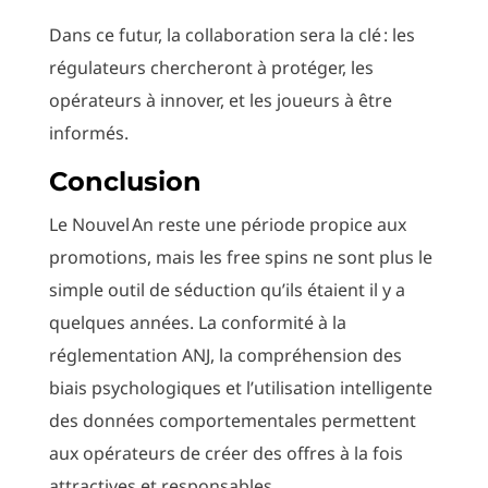
Dans ce futur, la collaboration sera la clé : les
régulateurs chercheront à protéger, les
opérateurs à innover, et les joueurs à être
informés.
Conclusion
Le Nouvel An reste une période propice aux
promotions, mais les free spins ne sont plus le
simple outil de séduction qu’ils étaient il y a
quelques années. La conformité à la
réglementation ANJ, la compréhension des
biais psychologiques et l’utilisation intelligente
des données comportementales permettent
aux opérateurs de créer des offres à la fois
attractives et responsables.