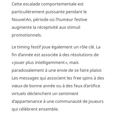
Cette escalade comportementale est
particulièrement puissante pendant le
Nouvel An, période où l’humeur festive
augmente la réceptivité aux stimuli
promotionnels.
Le timing festif joue également un rôle clé. La
fin d’année est associée à des résolutions de
« jouer plus intelligemment », mais
paradoxalement à une envie de se faire plaisir.
Les messages qui associent les free spins à des
vœux de bonne année ou à des feux d’artifice
virtuels déclenchent un sentiment
d’appartenance à une communauté de joueurs
qui célèbrent ensemble.