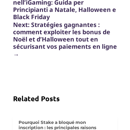
nell’iGaming: Guida per
Principianti a Natale, Halloween e
Black Friday
Next: Stratégies gagnantes :
comment exploiter les bonus de
Noël et d’Halloween tout en
sécurisant vos paiements en ligne
→
Related Posts
Pourquoi Stake a bloqué mon
inscription : les principales raisons