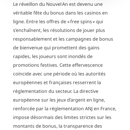
Le réveillon du Nouvel An est devenu une
véritable fête du bonus dans les casinos en
ligne. Entre les offres de « free spins » qui
s’enchaînent, les résolutions de jouer plus
responsablement et les campagnes de bonus
de bienvenue qui promettent des gains
rapides, les joueurs sont inondés de
promotions festives. Cette effervescence
coïncide avec une période où les autorités
européennes et françaises resserrent la
réglementation du secteur. La directive
européenne sur les jeux d’argent en ligne,
renforcée par la réglementation ANJ en France,
impose désormais des limites strictes sur les
montants de bonus, la transparence des