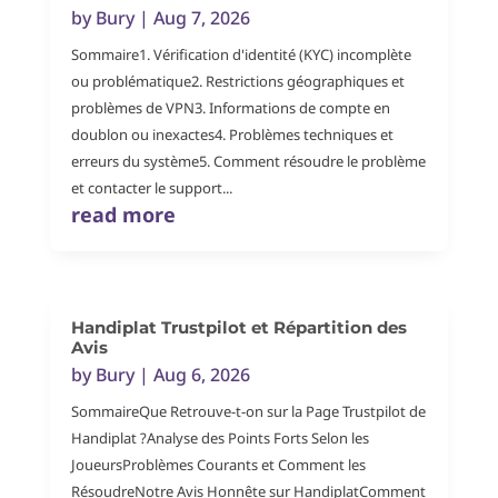
by
Bury
|
Aug 7, 2026
Sommaire1. Vérification d'identité (KYC) incomplète
ou problématique2. Restrictions géographiques et
problèmes de VPN3. Informations de compte en
doublon ou inexactes4. Problèmes techniques et
erreurs du système5. Comment résoudre le problème
et contacter le support...
read more
Handiplat Trustpilot et Répartition des
Avis
by
Bury
|
Aug 6, 2026
SommaireQue Retrouve-t-on sur la Page Trustpilot de
Handiplat ?Analyse des Points Forts Selon les
JoueursProblèmes Courants et Comment les
RésoudreNotre Avis Honnête sur HandiplatComment