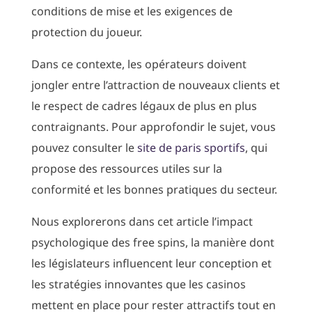
conditions de mise et les exigences de
protection du joueur.
Dans ce contexte, les opérateurs doivent
jongler entre l’attraction de nouveaux clients et
le respect de cadres légaux de plus en plus
contraignants. Pour approfondir le sujet, vous
pouvez consulter le
site de paris sportifs
, qui
propose des ressources utiles sur la
conformité et les bonnes pratiques du secteur.
Nous explorerons dans cet article l’impact
psychologique des free spins, la manière dont
les législateurs influencent leur conception et
les stratégies innovantes que les casinos
mettent en place pour rester attractifs tout en