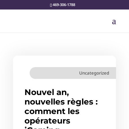
469-306-1788
Uncategorized
Nouvel an,
nouvelles règles :
comment les
opérateurs