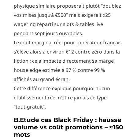
physique similaire proposerait plutôt “doublez
vos mises jusqu’à €500” mais exigerait x25
wagering réparti sur slots & tables live
pendant sept jours ouvrables.
Le coût marginal réel pour l’opérateur français
s’élève alors à environ €12 contre zéro dans la
fiction ; cela impacte directement sa marge
house edge estimée à 97 % contre 99 %
affichés au grand écran.
Cette différence explique pourquoi aucun
établissement réel n’offre jamais ce type
“tout‑gratuit”.
B.Etude cas Black Friday : hausse
volume vs coût promotions – ≈150
mots