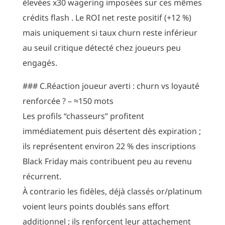
élevées x30 wagering imposées sur ces mêmes
crédits flash . Le ROI net reste positif (+12 %)
mais uniquement si taux churn reste inférieur
au seuil critique détecté chez joueurs peu
engagés.
### C.Réaction joueur averti : churn vs loyauté
renforcée ? – ≈150 mots
Les profils “chasseurs” profitent
immédiatement puis désertent dès expiration ;
ils représentent environ 22 % des inscriptions
Black Friday mais contribuent peu au revenu
récurrent.
À contrario les fidèles, déjà classés or/platinum
voient leurs points doublés sans effort
additionnel ; ils renforcent leur attachement