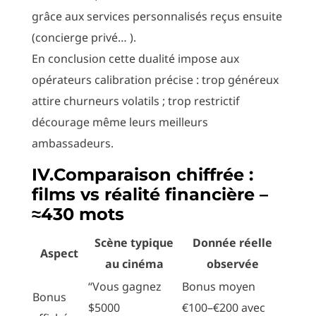
grâce aux services personnalisés reçus ensuite
(concierge privé… ).
En conclusion cette dualité impose aux
opérateurs calibration précise : trop généreux
attire churneurs volatils ; trop restrictif
décourage même leurs meilleurs
ambassadeurs.
IV.Comparaison chiffrée :
films vs réalité financière –
≈430 mots
Scène typique
Donnée réelle
Aspect
au cinéma
observée
“Vous gagnez
Bonus moyen
Bonus
$5000
€100–€200 avec