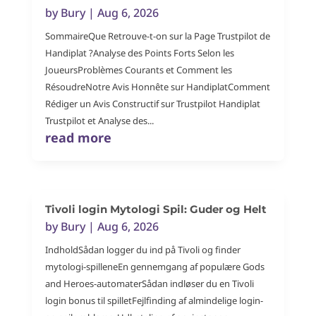
by
Bury
|
Aug 6, 2026
SommaireQue Retrouve-t-on sur la Page Trustpilot de
Handiplat ?Analyse des Points Forts Selon les
JoueursProblèmes Courants et Comment les
RésoudreNotre Avis Honnête sur HandiplatComment
Rédiger un Avis Constructif sur Trustpilot Handiplat
Trustpilot et Analyse des...
read more
Tivoli login Mytologi Spil: Guder og Helt
by
Bury
|
Aug 6, 2026
IndholdSådan logger du ind på Tivoli og finder
mytologi-spilleneEn gennemgang af populære Gods
and Heroes-automaterSådan indløser du en Tivoli
login bonus til spilletFejlfinding af almindelige login-