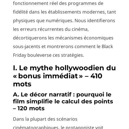
fonctionnement réel des programmes de
fidélité dans les établissements modernes, tant
physiques que numériques. Nous identifierons
les erreurs récurrentes du cinéma,
décortiquerons les mécanismes économiques
sous‑jacents et montrerons comment le Black
Friday bouleverse ces stratégies.
I. Le mythe hollywoodien du
« bonus immédiat » – 410
mots
A. Le décor narratif : pourquoi le
film simplifie le calcul des points
– 120 mots
Dans la plupart des scénarios
cinématographiques, le protagoniste voit