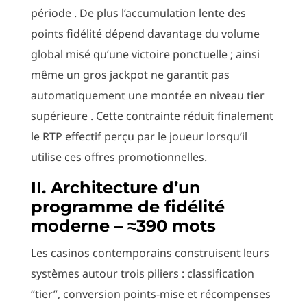
période . De plus l’accumulation lente des
points fidélité dépend davantage du volume
global misé qu’une victoire ponctuelle ; ainsi
même un gros jackpot ne garantit pas
automatiquement une montée en niveau tier
supérieure . Cette contrainte réduit finalement
le RTP effectif perçu par le joueur lorsqu’il
utilise ces offres promotionnelles.
II. Architecture d’un
programme de fidélité
moderne – ≈390 mots
Les casinos contemporains construisent leurs
systèmes autour trois piliers : classification
“tier”, conversion points‑mise et récompenses