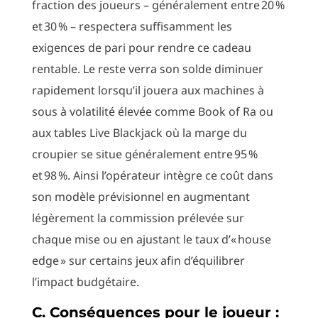
fraction des joueurs – généralement entre 20 %
et 30 % – respectera suffisamment les
exigences de pari pour rendre ce cadeau
rentable. Le reste verra son solde diminuer
rapidement lorsqu’il jouera aux machines à
sous à volatilité élevée comme Book of Ra ou
aux tables Live Blackjack où la marge du
croupier se situe généralement entre 95 %
et 98 %. Ainsi l’opérateur intègre ce coût dans
son modèle prévisionnel en augmentant
légèrement la commission prélevée sur
chaque mise ou en ajustant le taux d’« house
edge » sur certains jeux afin d’équilibrer
l’impact budgétaire.
C. Conséquences pour le joueur :