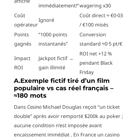
affiché
immédiatement!”
wagering x30
Coût
Coût direct ≈ €0·03
Ignoré
opérateur
/ €100 misés
Points
“1000 points
Conversion
gagnés
instantanés”
standard ≈0·5 pt/€
ROI net +12 %
Impact
Jackpot fictif →
pendant Black
ROI
gain illimité
Friday
A.Exemple fictif tiré d’un film
populaire vs cas réel français –
≈180 mots
Dans
Casino
Michael Douglas reçoit “un ticket
double” après avoir remporté $200k au poker ;
aucune condition n’est imposée avant
encaissement immédiat . En France un casino