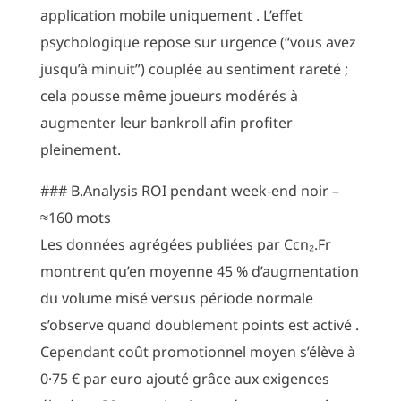
application mobile uniquement . L’effet
psychologique repose sur urgence (“vous avez
jusqu’à minuit”) couplée au sentiment rareté ;
cela pousse même joueurs modérés à
augmenter leur bankroll afin profiter
pleinement.
### B.Analysis ROI pendant week‑end noir –
≈160 mots
Les données agrégées publiées par Ccn​₂​.​Fr
montrent qu’en moyenne 45 % d’augmentation
du volume misé versus période normale
s’observe quand doublement points est activé .
Cependant coût promotionnel moyen s’élève à
0·75 € par euro ajouté grâce aux exigences