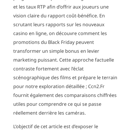
et les taux RTP afin d’offrir aux joueurs une
vision claire du rapport coût‑bénéfice. En
scrutant leurs rapports sur les nouveaux
casino en ligne, on découvre comment les
promotions du Black Friday peuvent
transformer un simple bonus en levier
marketing puissant. Cette approche factuelle
contraste fortement avec l’éclat
scénographique des films et prépare le terrain
pour notre exploration détaillée ; Ccn​2​.​Fr​
fournit également des comparaisons chiffrées
utiles pour comprendre ce qui se passe
réellement derrière les caméras.
L’objectif de cet article est d’exposer le