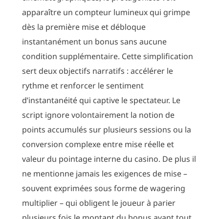
apparaître un compteur lumineux qui grimpe
dès la première mise et débloque
instantanément un bonus sans aucune
condition supplémentaire. Cette simplification
sert deux objectifs narratifs : accélérer le
rythme et renforcer le sentiment
d’instantanéité qui captive le spectateur. Le
script ignore volontairement la notion de
points accumulés sur plusieurs sessions ou la
conversion complexe entre mise réelle et
valeur du pointage interne du casino. De plus il
ne mentionne jamais les exigences de mise –
souvent exprimées sous forme de wagering
multiplier – qui obligent le joueur à parier
plusieurs fois le montant du bonus avant tout