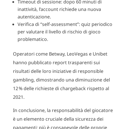
Timeout di sessione: dopo 60 minuti di
inattività, l’account richiede una nuova
autenticazione.
Verifica di “self‑assessment”: quiz periodico
per valutare il livello di rischio di gioco
problematico.
Operatori come Betway, LeoVegas e Unibet
hanno pubblicato report trasparenti sui
risultati delle loro iniziative di responsible
gambling, dimostrando una diminuzione del
12 % delle richieste di chargeback rispetto al
2021.
In conclusione, la responsabilità del giocatore
è un elemento cruciale della sicurezza dei
pagamenti: più è consapevole delle proprie