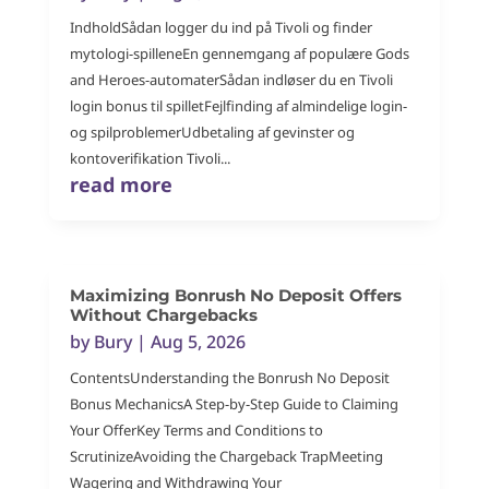
IndholdSådan logger du ind på Tivoli og finder
mytologi-spilleneEn gennemgang af populære Gods
and Heroes-automaterSådan indløser du en Tivoli
login bonus til spilletFejlfinding af almindelige login-
og spilproblemerUdbetaling af gevinster og
kontoverifikation Tivoli...
read more
Maximizing Bonrush No Deposit Offers
Without Chargebacks
by
Bury
|
Aug 5, 2026
ContentsUnderstanding the Bonrush No Deposit
Bonus MechanicsA Step-by-Step Guide to Claiming
Your OfferKey Terms and Conditions to
ScrutinizeAvoiding the Chargeback TrapMeeting
Wagering and Withdrawing Your