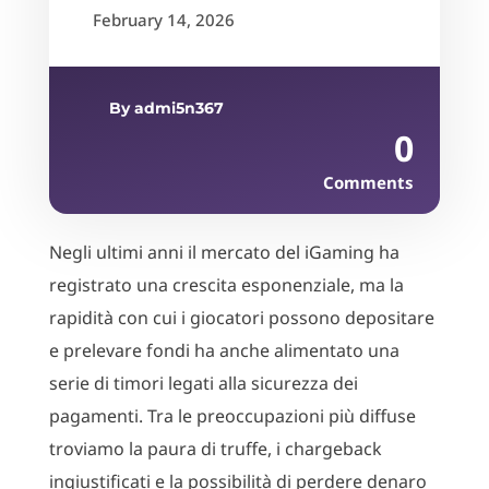
February 14, 2026
By
admi5n367
0
Comments
Negli ultimi anni il mercato del iGaming ha
registrato una crescita esponenziale, ma la
rapidità con cui i giocatori possono depositare
e prelevare fondi ha anche alimentato una
serie di timori legati alla sicurezza dei
pagamenti. Tra le preoccupazioni più diffuse
troviamo la paura di truffe, i chargeback
ingiustificati e la possibilità di perdere denaro