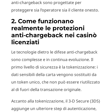
anti‑chargeback sono progettate per
proteggere sia l’operatore sia il cliente onesto.
2. Come funzionano
realmente le protezioni
anti‑chargeback nei casinò
licenziati
Le tecnologie dietro le difese anti‑chargeback
sono complesse e in continua evoluzione. Il
primo livello di sicurezza è la tokenizzazione: i
dati sensibili della carta vengono sostituiti da
un token unico, che non può essere riutilizzato
al di fuori della transazione originale.
Accanto alla tokenizzazione, il 3‑D Secure (3DS)
aggiunge un ulteriore step di autenticazione,