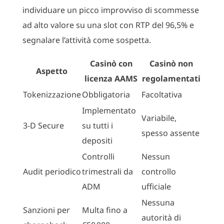
individuare un picco improvviso di scommesse
ad alto valore su una slot con RTP del 96,5% e
segnalare l’attività come sospetta.
Casinò con
Casinò non
Aspetto
licenza AAMS
regolamentati
Tokenizzazione
Obbligatoria
Facoltativa
Implementato
Variabile,
3‑D Secure
su tutti i
spesso assente
depositi
Controlli
Nessun
Audit periodico
trimestrali da
controllo
ADM
ufficiale
Nessuna
Sanzioni per
Multa fino a
autorità di