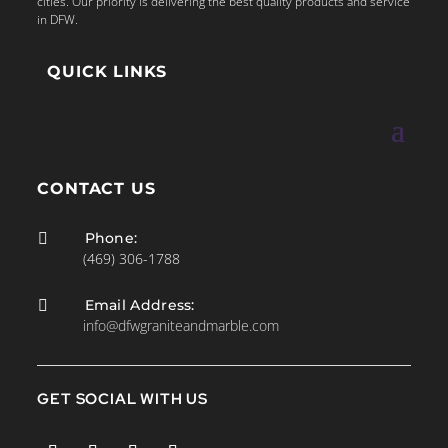
cities. Our priority is delivering the best quality products and service
in DFW.
QUICK LINKS
CONTACT US
Phone:

(469) 306-1788
Email Address:

info@dfwgraniteandmarble.com
GET SOCIAL WITH US