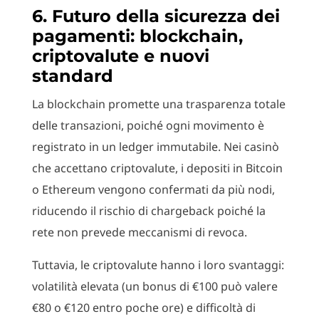
6. Futuro della sicurezza dei
pagamenti: blockchain,
criptovalute e nuovi
standard
La blockchain promette una trasparenza totale
delle transazioni, poiché ogni movimento è
registrato in un ledger immutabile. Nei casinò
che accettano criptovalute, i depositi in Bitcoin
o Ethereum vengono confermati da più nodi,
riducendo il rischio di chargeback poiché la
rete non prevede meccanismi di revoca.
Tuttavia, le criptovalute hanno i loro svantaggi:
volatilità elevata (un bonus di €100 può valere
€80 o €120 entro poche ore) e difficoltà di