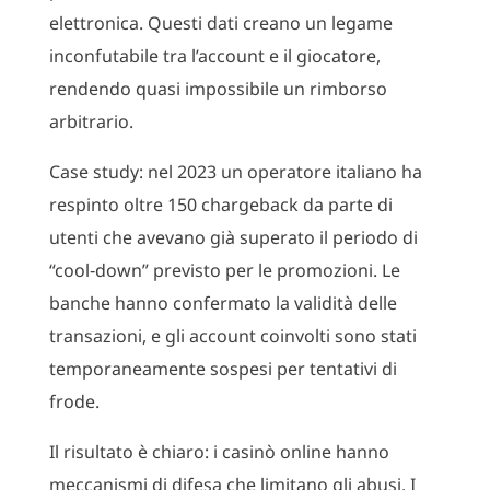
elettronica. Questi dati creano un legame
inconfutabile tra l’account e il giocatore,
rendendo quasi impossibile un rimborso
arbitrario.
Case study: nel 2023 un operatore italiano ha
respinto oltre 150 chargeback da parte di
utenti che avevano già superato il periodo di
“cool‑down” previsto per le promozioni. Le
banche hanno confermato la validità delle
transazioni, e gli account coinvolti sono stati
temporaneamente sospesi per tentativi di
frode.
Il risultato è chiaro: i casinò online hanno
meccanismi di difesa che limitano gli abusi. I