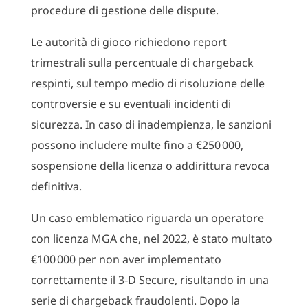
procedure di gestione delle dispute.
Le autorità di gioco richiedono report
trimestrali sulla percentuale di chargeback
respinti, sul tempo medio di risoluzione delle
controversie e su eventuali incidenti di
sicurezza. In caso di inadempienza, le sanzioni
possono includere multe fino a €250 000,
sospensione della licenza o addirittura revoca
definitiva.
Un caso emblematico riguarda un operatore
con licenza MGA che, nel 2022, è stato multato
€100 000 per non aver implementato
correttamente il 3‑D Secure, risultando in una
serie di chargeback fraudolenti. Dopo la