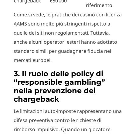
chargeback
€50 000
riferimento
Come si vede, le pratiche dei casinò con licenza
AAMS sono molto più stringenti rispetto a
quelle dei siti non regolamentati. Tuttavia,
anche alcuni operatori esteri hanno adottato
standard simili per guadagnare fiducia nei
mercati europei.
3. Il ruolo delle policy di
“responsible gambling”
nella prevenzione dei
chargeback
Le limitazioni auto‑imposte rappresentano una
difesa preventiva contro le richieste di
rimborso impulsivo. Quando un giocatore