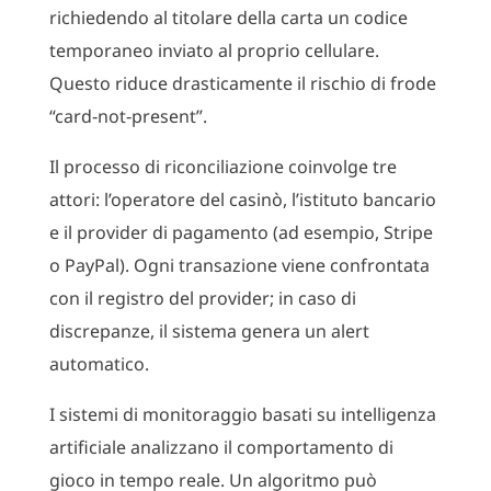
richiedendo al titolare della carta un codice
temporaneo inviato al proprio cellulare.
Questo riduce drasticamente il rischio di frode
“card‑not‑present”.
Il processo di riconciliazione coinvolge tre
attori: l’operatore del casinò, l’istituto bancario
e il provider di pagamento (ad esempio, Stripe
o PayPal). Ogni transazione viene confrontata
con il registro del provider; in caso di
discrepanze, il sistema genera un alert
automatico.
I sistemi di monitoraggio basati su intelligenza
artificiale analizzano il comportamento di
gioco in tempo reale. Un algoritmo può