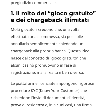
pregiudizio commerciale.
1. Il mito del “gioco gratuito”
e dei chargeback illimitati
Molti giocatori credono che, una volta
effettuata una scommessa, sia possibile
annullarla semplicemente chiedendo un
chargeback alla propria banca. Questa idea
nasce dal concetto di “gioco gratuito” che
alcuni casinò promuovono in fase di
registrazione, ma la realtà è ben diversa.
Le piattaforme licenziate impongono rigorose
procedure KYC (Know Your Customer) che
richiedono l’invio di documenti d’identità,
prova di residenza e, in alcuni casi, una firma