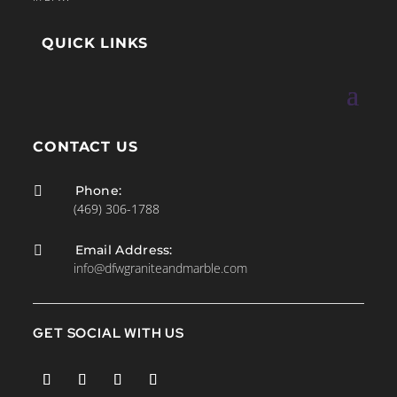
QUICK LINKS
CONTACT US
Phone:

(469) 306-1788
Email Address:

info@dfwgraniteandmarble.com
GET SOCIAL WITH US