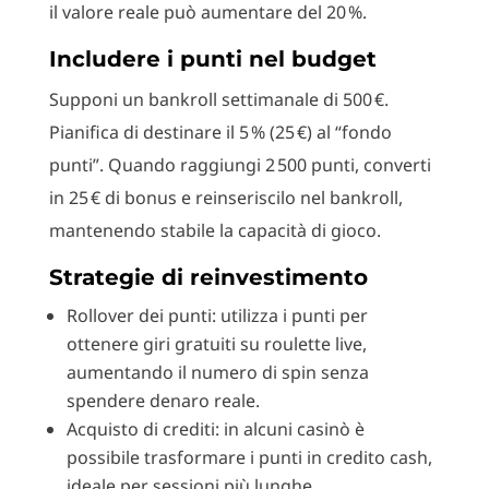
il valore reale può aumentare del 20 %.
Includere i punti nel budget
Supponi un bankroll settimanale di 500 €.
Pianifica di destinare il 5 % (25 €) al “fondo
punti”. Quando raggiungi 2 500 punti, converti
in 25 € di bonus e reinseriscilo nel bankroll,
mantenendo stabile la capacità di gioco.
Strategie di reinvestimento
Rollover dei punti: utilizza i punti per
ottenere giri gratuiti su roulette live,
aumentando il numero di spin senza
spendere denaro reale.
Acquisto di crediti: in alcuni casinò è
possibile trasformare i punti in credito cash,
ideale per sessioni più lunghe.