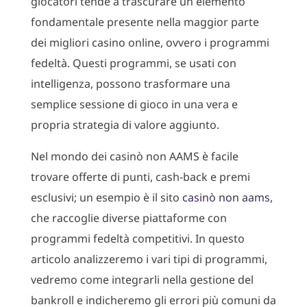
giocatori tende a trascurare un elemento
fondamentale presente nella maggior parte
dei migliori casino online, ovvero i programmi
fedeltà. Questi programmi, se usati con
intelligenza, possono trasformare una
semplice sessione di gioco in una vera e
propria strategia di valore aggiunto.
Nel mondo dei casinò non AAMS è facile
trovare offerte di punti, cash‑back e premi
esclusivi; un esempio è il sito
casinò non aams
,
che raccoglie diverse piattaforme con
programmi fedeltà competitivi. In questo
articolo analizzeremo i vari tipi di programmi,
vedremo come integrarli nella gestione del
bankroll e indicheremo gli errori più comuni da