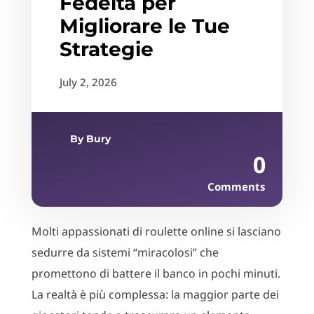
Fedeltà per
Migliorare le Tue
Strategie
July 2, 2026
By
Bury
0
Comments
Molti appassionati di roulette online si lasciano
sedurre da sistemi “miracolosi” che
promettono di battere il banco in pochi minuti.
La realtà è più complessa: la maggior parte dei