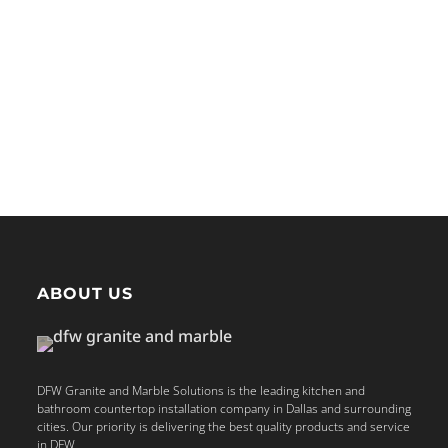
kontoverifikation Tivoli...
ABOUT US
DFW Granite and Marble Solutions is the leading kitchen and
bathroom countertop installation company in Dallas and surrounding
cities. Our priority is delivering the best quality products and service
in DFW.