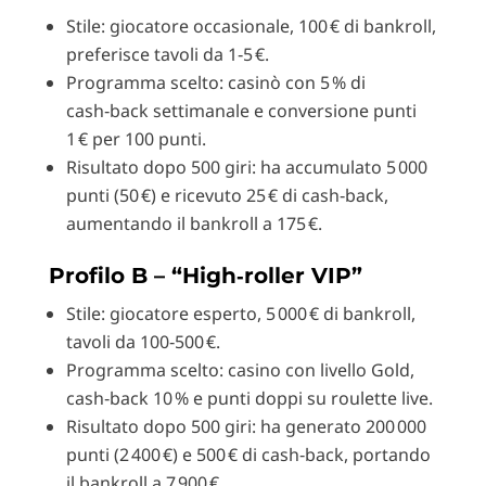
Stile: giocatore occasionale, 100 € di bankroll,
preferisce tavoli da 1‑5 €.
Programma scelto: casinò con 5 % di
cash‑back settimanale e conversione punti
1 € per 100 punti.
Risultato dopo 500 giri: ha accumulato 5 000
punti (50 €) e ricevuto 25 € di cash‑back,
aumentando il bankroll a 175 €.
Profilo B – “High‑roller VIP”
Stile: giocatore esperto, 5 000 € di bankroll,
tavoli da 100‑500 €.
Programma scelto: casino con livello Gold,
cash‑back 10 % e punti doppi su roulette live.
Risultato dopo 500 giri: ha generato 200 000
punti (2 400 €) e 500 € di cash‑back, portando
il bankroll a 7 900 €.