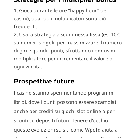
Gioca durante le ore “happy hour” del
casinò, quando i moltiplicatori sono più
frequenti.
Usa la strategia a scommessa fissa (es. 10 €
su numeri singoli) per massimizzare il numero
di giri e quindi i punti, sfruttando i bonus di
moltiplicatore per incrementare il valore di
ogni vincita.
Prospettive future
I casinò stanno sperimentando programmi
ibridi, dove i punti possono essere scambiati
anche per crediti su giochi slot online o per
sconti su depositi futuri. Tenere d’occhio
queste evoluzioni su siti come Wpdfd aiuta a