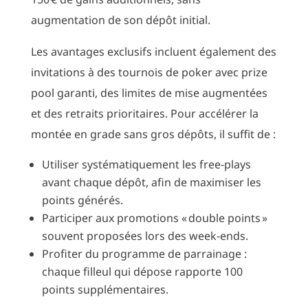
augmentation de son dépôt initial.
Les avantages exclusifs incluent également des
invitations à des tournois de poker avec prize
pool garanti, des limites de mise augmentées
et des retraits prioritaires. Pour accélérer la
montée en grade sans gros dépôts, il suffit de :
Utiliser systématiquement les free‑plays
avant chaque dépôt, afin de maximiser les
points générés.
Participer aux promotions « double points »
souvent proposées lors des week‑ends.
Profiter du programme de parrainage :
chaque filleul qui dépose rapporte 100
points supplémentaires.