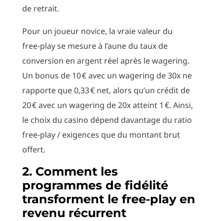
de retrait.
Pour un joueur novice, la vraie valeur du
free‑play se mesure à l’aune du taux de
conversion en argent réel après le wagering.
Un bonus de 10 € avec un wagering de 30x ne
rapporte que 0,33 € net, alors qu’un crédit de
20 € avec un wagering de 20x atteint 1 €. Ainsi,
le choix du casino dépend davantage du ratio
free‑play / exigences que du montant brut
offert.
2. Comment les
programmes de fidélité
transforment le free‑play en
revenu récurrent