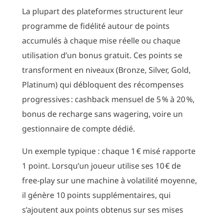
La plupart des plateformes structurent leur
programme de fidélité autour de points
accumulés à chaque mise réelle ou chaque
utilisation d’un bonus gratuit. Ces points se
transforment en niveaux (Bronze, Silver, Gold,
Platinum) qui débloquent des récompenses
progressives : cashback mensuel de 5 % à 20 %,
bonus de recharge sans wagering, voire un
gestionnaire de compte dédié.
Un exemple typique : chaque 1 € misé rapporte
1 point. Lorsqu’un joueur utilise ses 10 € de
free‑play sur une machine à volatilité moyenne,
il génère 10 points supplémentaires, qui
s’ajoutent aux points obtenus sur ses mises