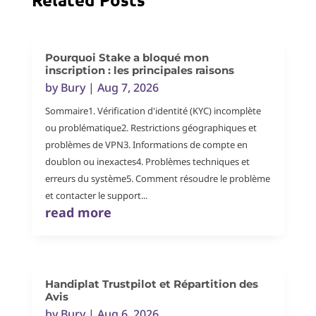
Pourquoi Stake a bloqué mon
inscription : les principales raisons
by
Bury
|
Aug 7, 2026
Sommaire1. Vérification d'identité (KYC) incomplète
ou problématique2. Restrictions géographiques et
problèmes de VPN3. Informations de compte en
doublon ou inexactes4. Problèmes techniques et
erreurs du système5. Comment résoudre le problème
et contacter le support...
read more
Handiplat Trustpilot et Répartition des
Avis
by
Bury
|
Aug 6, 2026