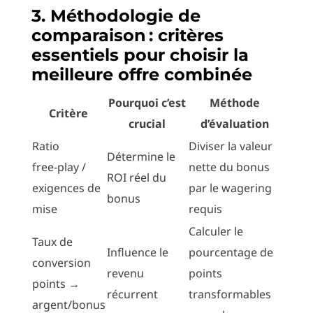
3. Méthodologie de
comparaison : critères
essentiels pour choisir la
meilleure offre combinée
Pourquoi c’est
Méthode
Critère
crucial
d’évaluation
Ratio
Diviser la valeur
Détermine le
free‑play /
nette du bonus
ROI réel du
exigences de
par le wagering
bonus
mise
requis
Calculer le
Taux de
Influence le
pourcentage de
conversion
revenu
points
points →
récurrent
transformables
argent/bonus