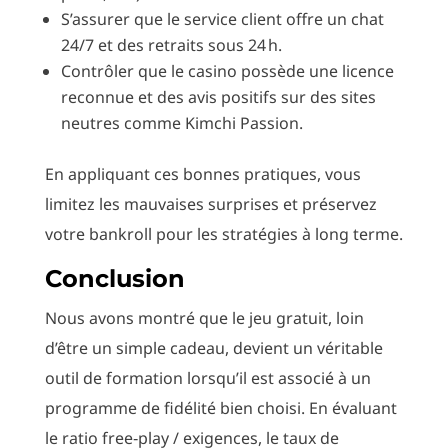
S’assurer que le service client offre un chat
24/7 et des retraits sous 24 h.
Contrôler que le casino possède une licence
reconnue et des avis positifs sur des sites
neutres comme Kimchi Passion.
En appliquant ces bonnes pratiques, vous
limitez les mauvaises surprises et préservez
votre bankroll pour les stratégies à long terme.
Conclusion
Nous avons montré que le jeu gratuit, loin
d’être un simple cadeau, devient un véritable
outil de formation lorsqu’il est associé à un
programme de fidélité bien choisi. En évaluant
le ratio free‑play / exigences, le taux de