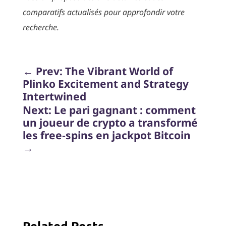
comparatifs actualisés pour approfondir votre
recherche.
←
Prev: The Vibrant World of
Plinko Excitement and Strategy
Intertwined
Next: Le pari gagnant : comment
un joueur de crypto a transformé
les free‑spins en jackpot Bitcoin
→
Related Posts