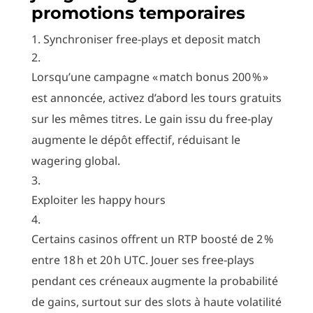
promotions temporaires
Synchroniser free‑plays et deposit match
Lorsqu’une campagne « match bonus 200 % »
est annoncée, activez d’abord les tours gratuits
sur les mêmes titres. Le gain issu du free‑play
augmente le dépôt effectif, réduisant le
wagering global.
Exploiter les happy hours
Certains casinos offrent un RTP boosté de 2 %
entre 18 h et 20 h UTC. Jouer ses free‑plays
pendant ces créneaux augmente la probabilité
de gains, surtout sur des slots à haute volatilité