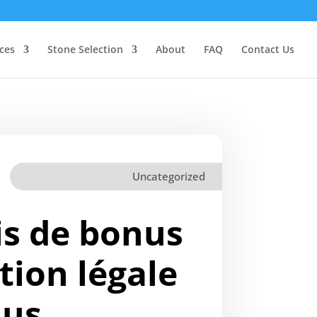
ces
Stone Selection
About
FAQ
Contact Us
Uncategorized
s de bonus
ution légale
nus