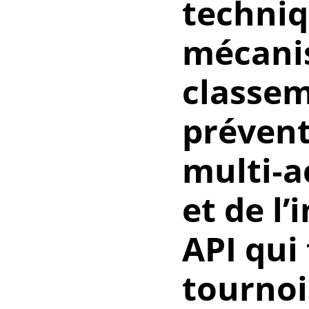
techniq
mécani
classem
prévent
multi‑a
et de l’
API qui
tournoi