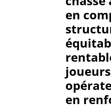
chasse
en comp
structu
équitab
rentabl
joueurs
opérate
en renf