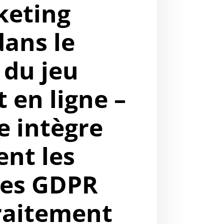
keting
dans le
 du jeu
 en ligne –
e intègre
nt les
ces GDPR
traitement