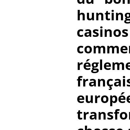
hunting
casinos
commen
réglem
françai
europé
transfo