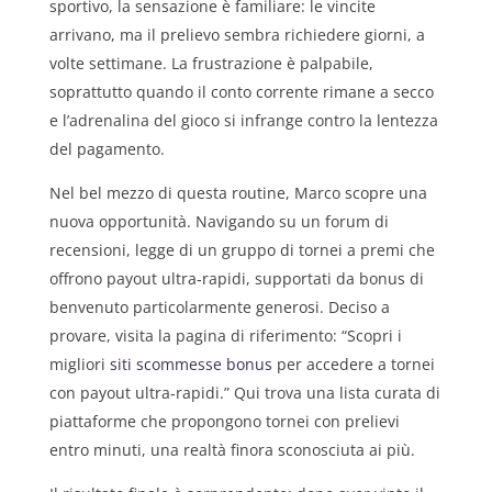
sportivo, la sensazione è familiare: le vincite
arrivano, ma il prelievo sembra richiedere giorni, a
volte settimane. La frustrazione è palpabile,
soprattutto quando il conto corrente rimane a secco
e l’adrenalina del gioco si infrange contro la lentezza
del pagamento.
Nel bel mezzo di questa routine, Marco scopre una
nuova opportunità. Navigando su un forum di
recensioni, legge di un gruppo di tornei a premi che
offrono payout ultra‑rapidi, supportati da bonus di
benvenuto particolarmente generosi. Deciso a
provare, visita la pagina di riferimento: “Scopri i
migliori
siti scommesse bonus
per accedere a tornei
con payout ultra‑rapidi.” Qui trova una lista curata di
piattaforme che propongono tornei con prelievi
entro minuti, una realtà finora sconosciuta ai più.