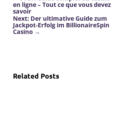
en ligne – Tout ce que vous devez
savoir
Next: Der ultimative Guide zum
Jackpot-Erfolg im BillionaireSpin
Casino
→
Related Posts
Bury
SommaireQue Retrouve-t-on sur la Page Trustpilot de
Handiplat ?Analyse des Points Forts Selon les