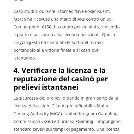
Caso studio: durante il torneo “Live Poker Rush”,
Marco ha ricevuto una mano di AKs contro un 99.
Con un pot di €150, ha optato per un all‑in, vincendo
il piatto e passando alla seconda posizione. Questo
singolo gesto ha cambiato le sorti del torneo,
portandolo alla vittoria finale e al cash‑out
istantaneo.
4. Verificare la licenza e la
reputazione del casinò per
prelievi istantanei
La sicurezza dei prelievi dipende in gran parte dalla
licenza del casinò. Gli enti più affidabili – Malta
Gaming Authority (MGA), United Kingdom Gambling
Commission (UKGC) e Curacao eGaming – impongono
standard severi sui tempi di pagamento. Una licenza