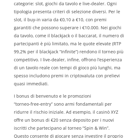
categorie: slot, giochi da tavolo e live‑dealer. Ogni
tipologia presenta criteri di selezione diversi. Per le
slot, il buy‑in varia da €0,10 a €10, con premi
garantiti che possono superare i €10.000. Nei giochi
da tavolo, come il blackjack o il baccarat, il numero di
partecipanti è più limitato, ma le quote elevate (RTP
99,2% per il blackjack “Infinite”) rendono il torneo più
competitivo. I live‑dealer, infine, offrono l’esperienza
di un tavolo reale con tempi di gioco più lunghi, ma
spesso includono premi in criptovaluta con prelievi
quasi immediati.
I bonus di benvenuto e le promozioni
“torneo‑free‑entry” sono armi fondamentali per
ridurre il rischio iniziale. Ad esempio, il casinò XYZ
offre un bonus di €20 senza deposito per i nuovi
iscritti che partecipano al torneo “Spin & Win”.
Questo consente di giocare senza investire il proprio