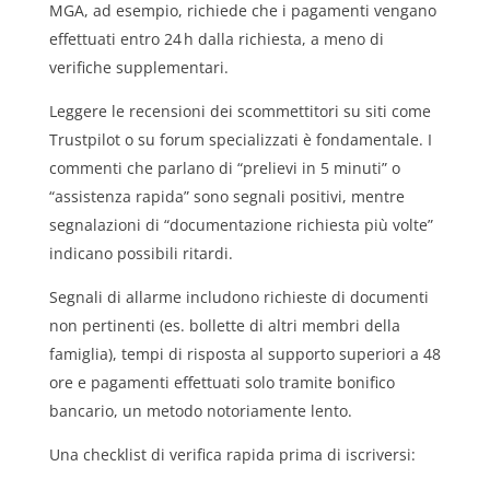
MGA, ad esempio, richiede che i pagamenti vengano
effettuati entro 24 h dalla richiesta, a meno di
verifiche supplementari.
Leggere le recensioni dei scommettitori su siti come
Trustpilot o su forum specializzati è fondamentale. I
commenti che parlano di “prelievi in 5 minuti” o
“assistenza rapida” sono segnali positivi, mentre
segnalazioni di “documentazione richiesta più volte”
indicano possibili ritardi.
Segnali di allarme includono richieste di documenti
non pertinenti (es. bollette di altri membri della
famiglia), tempi di risposta al supporto superiori a 48
ore e pagamenti effettuati solo tramite bonifico
bancario, un metodo notoriamente lento.
Una checklist di verifica rapida prima di iscriversi: