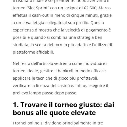
Il risultato finale è sorprendente: dopo aver vinto il
torneo “Slot Sprint” con un jackpot di €2.500, Marco
effettua il cash‑out in meno di cinque minuti, grazie
a un e‑wallet già collegato al suo profilo. Questa
esperienza dimostra che la velocità di pagamento è
possibile quando si combina una strategia ben
studiata, la scelta del torneo più adatto e l’utilizzo di
piattaforme affidabili.
Nel resto dell’articolo vedremo come individuare il
torneo ideale, gestire il bankroll in modo efficace,
applicare le tecniche di gioco più profittevoli,
verificare la licenza del casinò e, infine, eseguire il
prelievo lampo passo dopo passo.
1. Trovare il torneo giusto: dai
bonus alle quote elevate
I tornei online si dividono principalmente in tre