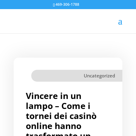
469-306-1788
Uncategorized
Vincere in un
lampo – Come i
tornei dei casinò
online hanno
trasformato un