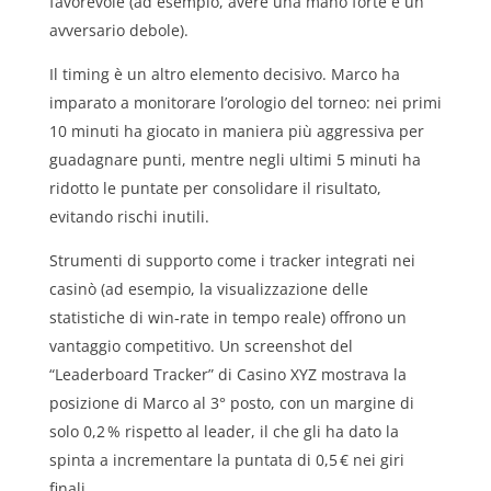
favorevole (ad esempio, avere una mano forte e un
avversario debole).
Il timing è un altro elemento decisivo. Marco ha
imparato a monitorare l’orologio del torneo: nei primi
10 minuti ha giocato in maniera più aggressiva per
guadagnare punti, mentre negli ultimi 5 minuti ha
ridotto le puntate per consolidare il risultato,
evitando rischi inutili.
Strumenti di supporto come i tracker integrati nei
casinò (ad esempio, la visualizzazione delle
statistiche di win‑rate in tempo reale) offrono un
vantaggio competitivo. Un screenshot del
“Leaderboard Tracker” di Casino XYZ mostrava la
posizione di Marco al 3° posto, con un margine di
solo 0,2 % rispetto al leader, il che gli ha dato la
spinta a incrementare la puntata di 0,5 € nei giri
finali.