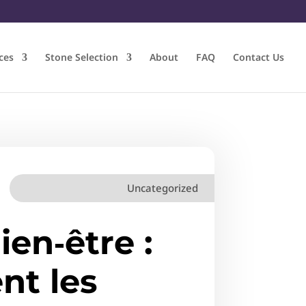
ces
Stone Selection
About
FAQ
Contact Us
Uncategorized
ien‑être :
t les