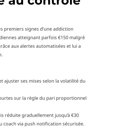
e au contrôle
es premiers signes d’une addiction
iennes atteignant parfois €150 malgré
âce aux alertes automatisées et lui a
m.
ajuster ses mises selon la volatilité du
courtes sur la règle du pari proportionnel
puis réduite graduellement jusqu’à €30
 coach via push notification sécurisée.