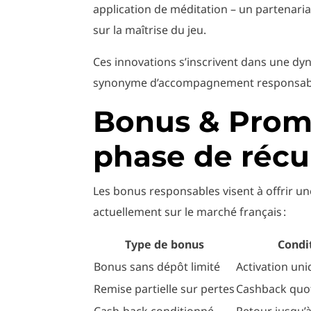
application de méditation – un partenaria
sur la maîtrise du jeu.
Ces innovations s’inscrivent dans une dy
synonyme d’accompagnement responsab
Bonus & Promo
phase de récu
Les bonus responsables visent à offrir un
actuellement sur le marché français :
Type de bonus
Condi
Bonus sans dépôt limité
Activation un
Remise partielle sur pertes
Cashback quot