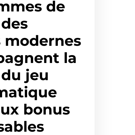
ammes de
 des
s modernes
agnent la
 du jeu
matique
aux bonus
sables