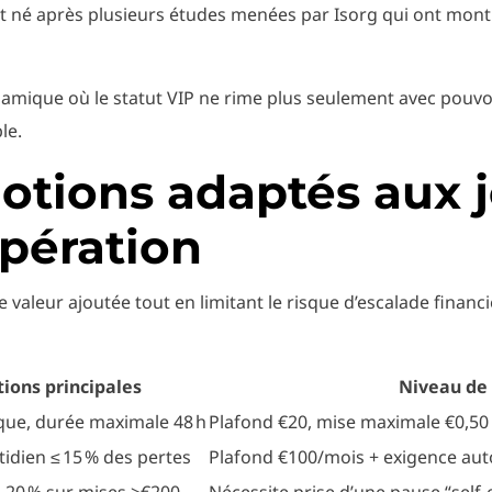
t né après plusieurs études menées par Isorg qui ont montr
namique où le statut VIP ne rime plus seulement avec pouvo
le.
tions adaptés aux 
pération
e valeur ajoutée tout en limitant le risque d’escalade finan
tions principales
Niveau de 
ique, durée maximale 48 h
Plafond €20, mise maximale €0,50
idien ≤ 15 % des pertes
Plafond €100/mois + exigence auto