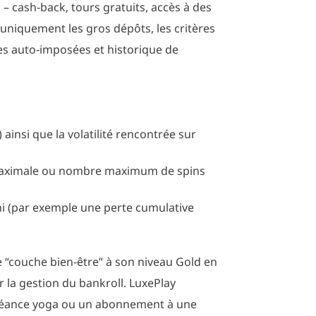
– cash‑back, tours gratuits, accès à des
 uniquement les gros dépôts, les critères
tes auto‑imposées et historique de
 ainsi que la volatilité rencontrée sur
e maximale ou nombre maximum de spins
ni (par exemple une perte cumulative
une “couche bien‑être” à son niveau Gold en
r la gestion du bankroll. LuxePlay
 séance yoga ou un abonnement à une