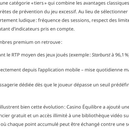
 catégorie « tiers » qui combine les avantages classiques 
rètes de prévention du jeu excessif. Au lieu de sélectionner
ortement ludique : fréquence des sessions, respect des limi
tant d’indicateurs pris en compte.
embres premium on retrouve :
ant le RTP moyen des jeux joués (exemple :
Starburst
à 96,1 %)
irectement depuis l’application mobile – mise quotidienn
ssagerie dédiée dès que le joueur dépasse un seuil prédéfi
 illustrent bien cette évolution : Casino Équilibre a ajouté 
er gratuit et un accès illimité à une bibliothèque vidéo su
é” où chaque point accumulé peut être échangé contre une