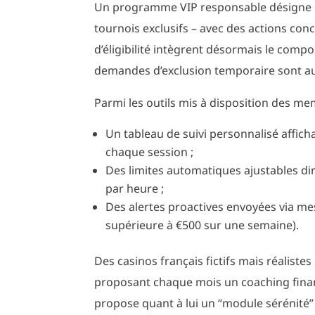
Un programme VIP responsable désigne une
tournois exclusifs – avec des actions conc
d’éligibilité intègrent désormais le comp
demandes d’exclusion temporaire sont au
Parmi les outils mis à disposition des m
Un tableau de suivi personnalisé affich
chaque session ;
Des limites automatiques ajustables d
par heure ;
Des alertes proactives envoyées via me
supérieure à €500 sur une semaine).
Des casinos français fictifs mais réalistes
proposant chaque mois un coaching financi
propose quant à lui un “module sérénit