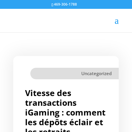
469-306-1788
Uncategorized
Vitesse des
transactions
iGaming : comment
les dépôts éclair et
les retraits