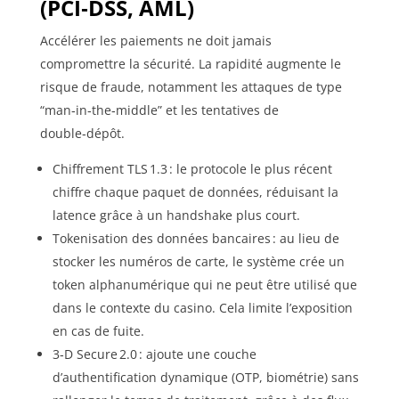
(PCI‑DSS, AML)
Accélérer les paiements ne doit jamais
compromettre la sécurité. La rapidité augmente le
risque de fraude, notamment les attaques de type
“man‑in‑the‑middle” et les tentatives de
double‑dépôt.
Chiffrement TLS 1.3 : le protocole le plus récent
chiffre chaque paquet de données, réduisant la
latence grâce à un handshake plus court.
Tokenisation des données bancaires : au lieu de
stocker les numéros de carte, le système crée un
token alphanumérique qui ne peut être utilisé que
dans le contexte du casino. Cela limite l’exposition
en cas de fuite.
3‑D Secure 2.0 : ajoute une couche
d’authentification dynamique (OTP, biométrie) sans