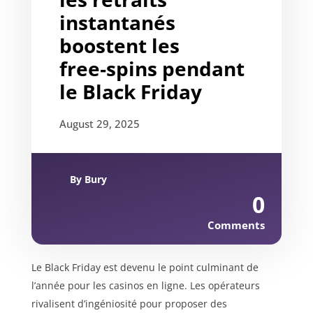
instantanés
boostent les
free‑spins pendant
le Black Friday
August 29, 2025
By
Bury
0
Comments
Le Black Friday est devenu le point culminant de
l’année pour les casinos en ligne. Les opérateurs
rivalisent d’ingéniosité pour proposer des