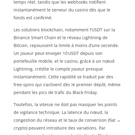
temps réel, tandis que les webhooks notifient
instantanément le serveur du casino dès que le
fonds est confirmé.
Les solutions blockchain, notamment l’USDT sur la
Binance Smart Chain et le réseau Lightning de
Bitcoin, repoussent la limite à moins d’une seconde.
Un joueur peut envoyer 10 USDT depuis son
portefeuille mobile, et le casino, grâce à un nœud
Lightning, crédite le compte joueur presque
instantanément. Cette rapidité se traduit par des
free‑spins qui s’activent dès le premier dépôt, même
pendant les pics de trafic du Black Friday.
Toutefois, la vitesse ne doit pas masquer les points
de vigilance technique. La latence du nœud, la
congestion du réseau et le taux de conversion (fiat ↔
crypto) peuvent introduire des variations. Par