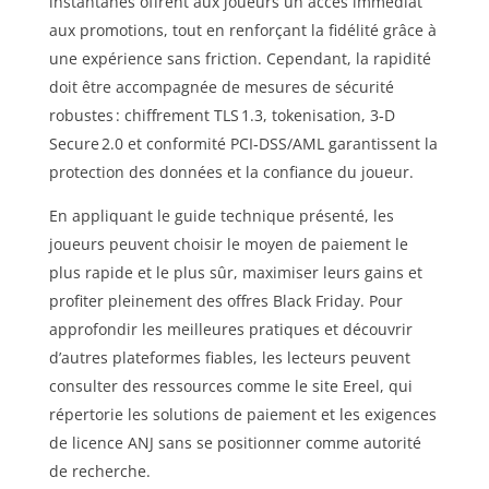
instantanés offrent aux joueurs un accès immédiat
aux promotions, tout en renforçant la fidélité grâce à
une expérience sans friction. Cependant, la rapidité
doit être accompagnée de mesures de sécurité
robustes : chiffrement TLS 1.3, tokenisation, 3‑D
Secure 2.0 et conformité PCI‑DSS/AML garantissent la
protection des données et la confiance du joueur.
En appliquant le guide technique présenté, les
joueurs peuvent choisir le moyen de paiement le
plus rapide et le plus sûr, maximiser leurs gains et
profiter pleinement des offres Black Friday. Pour
approfondir les meilleures pratiques et découvrir
d’autres plateformes fiables, les lecteurs peuvent
consulter des ressources comme le site Ereel, qui
répertorie les solutions de paiement et les exigences
de licence ANJ sans se positionner comme autorité
de recherche.