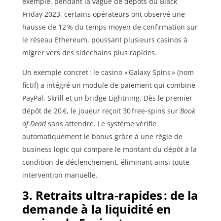
exemple, pendant la vague de dépôts du Black
Friday 2023, certains opérateurs ont observé une
hausse de 12 % du temps moyen de confirmation sur
le réseau Ethereum, poussant plusieurs casinos à
migrer vers des sidechains plus rapides.
Un exemple concret : le casino « Galaxy Spins » (nom
fictif) a intégré un module de paiement qui combine
PayPal, Skrill et un bridge Lightning. Dès le premier
dépôt de 20 €, le joueur reçoit 30 free‑spins sur
Book
of Dead
sans attendre. Le système vérifie
automatiquement le bonus grâce à une règle de
business logic qui compare le montant du dépôt à la
condition de déclenchement, éliminant ainsi toute
intervention manuelle.
3. Retraits ultra‑rapides : de la
demande à la liquidité en