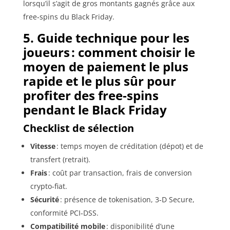
lorsqu’il s’agit de gros montants gagnés grâce aux
free‑spins du Black Friday.
5. Guide technique pour les
joueurs : comment choisir le
moyen de paiement le plus
rapide et le plus sûr pour
profiter des free‑spins
pendant le Black Friday
Checklist de sélection
Vitesse
: temps moyen de créditation (dépot) et de
transfert (retrait).
Frais
: coût par transaction, frais de conversion
crypto‑fiat.
Sécurité
: présence de tokenisation, 3‑D Secure,
conformité PCI‑DSS.
Compatibilité mobile
: disponibilité d’une