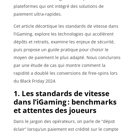
plateformes qui ont intégré des solutions de
paiement ultra‑rapides.
Cet article décortique les standards de vitesse dans
l’iGaming, explore les technologies qui accélèrent
dépôts et retraits, examine les enjeux de sécurité,
puis propose un guide pratique pour choisir le
moyen de paiement le plus adapté. Nous conclurons
par une étude de cas qui montre comment la
rapidité a doublé les conversions de free‑spins lors
du Black Friday 2024.
1. Les standards de vitesse
dans l’iGaming : benchmarks
et attentes des joueurs
Dans le jargon des opérateurs, on parle de “dépot
éclair” lorsqu’un paiement est crédité sur le compte