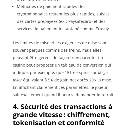
Méthodes de paiement rapides : les
cryptomonnaies restent les plus rapides, suivies
des cartes prépayées (ex. : Paysafecard) et des
services de paiement instantané comme Trustly.
Les limites de mise et les exigences de mise sont
souvent perçues comme des freins, mais elles
peuvent être gérées de façon transparente. Un
casino peut proposer un tableau de conversion qui
indique, par exemple, que 15 free‑spins sur
Mega
Joker
équivalent à 5 € de gain net après 20 x la mise.
En affichant clairement ces paramètres, le joueur
sait exactement quand il pourra demander le retrait.
4. Sécurité des transactions à
grande vitesse : chiffrement,
tokenisation et conformité