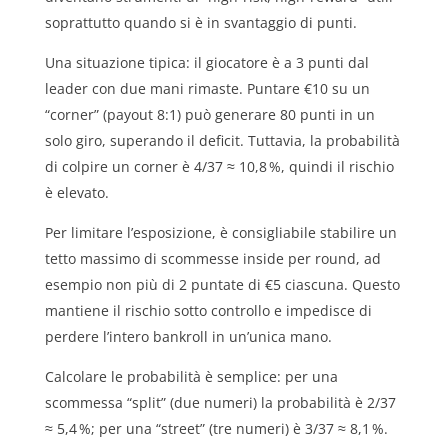
soprattutto quando si è in svantaggio di punti.
Una situazione tipica: il giocatore è a 3 punti dal
leader con due mani rimaste. Puntare €10 su un
“corner” (payout 8:1) può generare 80 punti in un
solo giro, superando il deficit. Tuttavia, la probabilità
di colpire un corner è 4/37 ≈ 10,8 %, quindi il rischio
è elevato.
Per limitare l’esposizione, è consigliabile stabilire un
tetto massimo di scommesse inside per round, ad
esempio non più di 2 puntate di €5 ciascuna. Questo
mantiene il rischio sotto controllo e impedisce di
perdere l’intero bankroll in un’unica mano.
Calcolare le probabilità è semplice: per una
scommessa “split” (due numeri) la probabilità è 2/37
≈ 5,4 %; per una “street” (tre numeri) è 3/37 ≈ 8,1 %.