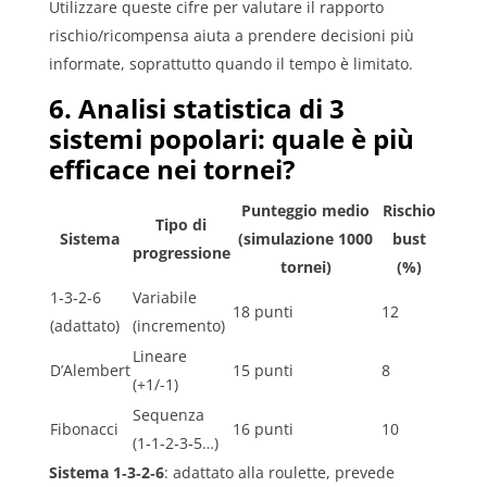
Utilizzare queste cifre per valutare il rapporto
rischio/ricompensa aiuta a prendere decisioni più
informate, soprattutto quando il tempo è limitato.
6. Analisi statistica di 3
sistemi popolari: quale è più
efficace nei tornei?
Punteggio medio
Rischio
Tipo di
Sistema
(simulazione 1000
bust
progressione
tornei)
(%)
1‑3‑2‑6
Variabile
18 punti
12
(adattato)
(incremento)
Lineare
D’Alembert
15 punti
8
(+1/-1)
Sequenza
Fibonacci
16 punti
10
(1‑1‑2‑3‑5…)
Sistema 1‑3‑2‑6
: adattato alla roulette, prevede