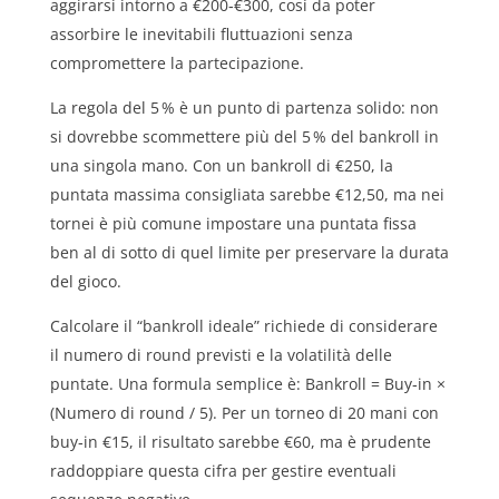
aggirarsi intorno a €200‑€300, così da poter
assorbire le inevitabili fluttuazioni senza
compromettere la partecipazione.
La regola del 5 % è un punto di partenza solido: non
si dovrebbe scommettere più del 5 % del bankroll in
una singola mano. Con un bankroll di €250, la
puntata massima consigliata sarebbe €12,50, ma nei
tornei è più comune impostare una puntata fissa
ben al di sotto di quel limite per preservare la durata
del gioco.
Calcolare il “bankroll ideale” richiede di considerare
il numero di round previsti e la volatilità delle
puntate. Una formula semplice è: Bankroll = Buy‑in ×
(Numero di round / 5). Per un torneo di 20 mani con
buy‑in €15, il risultato sarebbe €60, ma è prudente
raddoppiare questa cifra per gestire eventuali