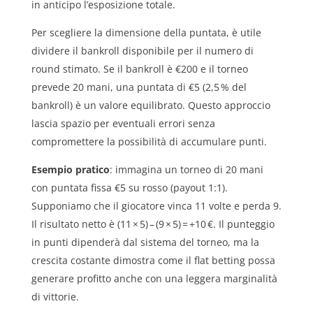
in anticipo l’esposizione totale.
Per scegliere la dimensione della puntata, è utile
dividere il bankroll disponibile per il numero di
round stimato. Se il bankroll è €200 e il torneo
prevede 20 mani, una puntata di €5 (2,5 % del
bankroll) è un valore equilibrato. Questo approccio
lascia spazio per eventuali errori senza
compromettere la possibilità di accumulare punti.
Esempio pratico
: immagina un torneo di 20 mani
con puntata fissa €5 su rosso (payout 1:1).
Supponiamo che il giocatore vinca 11 volte e perda 9.
Il risultato netto è (11 × 5) – (9 × 5) = +10 €. Il punteggio
in punti dipenderà dal sistema del torneo, ma la
crescita costante dimostra come il flat betting possa
generare profitto anche con una leggera marginalità
di vittorie.