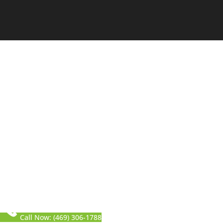
Sunday:
10:00 AM – 3:00 PM
Copyright ©2026 | All Rights Reserved
We are a third-party referral company that refers all
business to a Texas licensed contractor.
Call Now: (469) 306-1788