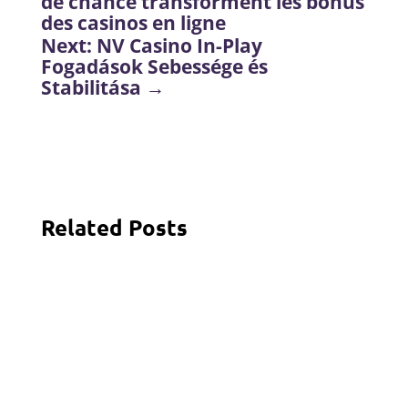
de chance transforment les bonus
des casinos en ligne
Next: NV Casino In-Play
Fogadások Sebessége és
Stabilitása
→
Related Posts
Bury
Sommaire1. Vérification d'identité (KYC) incomplète
ou problématique2. Restrictions géographiques et