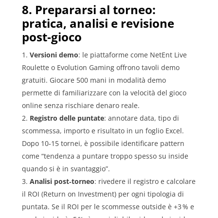
8. Prepararsi al torneo:
pratica, analisi e revisione
post‑gioco
Versioni demo
: le piattaforme come NetEnt Live
Roulette o Evolution Gaming offrono tavoli demo
gratuiti. Giocare 500 mani in modalità demo
permette di familiarizzare con la velocità del gioco
online senza rischiare denaro reale.
Registro delle puntate
: annotare data, tipo di
scommessa, importo e risultato in un foglio Excel.
Dopo 10‑15 tornei, è possibile identificare pattern
come “tendenza a puntare troppo spesso su inside
quando si è in svantaggio”.
Analisi post‑torneo
: rivedere il registro e calcolare
il ROI (Return on Investment) per ogni tipologia di
puntata. Se il ROI per le scommesse outside è +3 % e