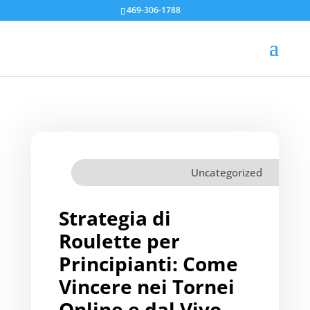
469-306-1788
Uncategorized
Strategia di
Roulette per
Principianti: Come
Vincere nei Tornei
Online e dal Vivo