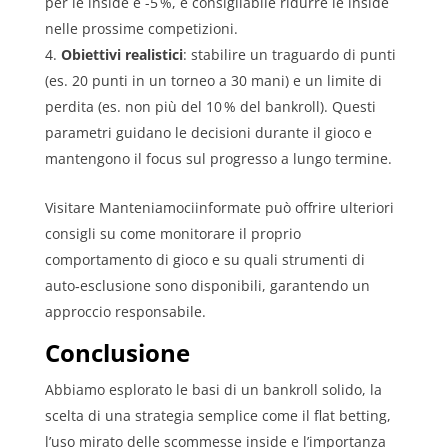
per le inside è -5 %, è consigliabile ridurre le inside
nelle prossime competizioni.
Obiettivi realistici
: stabilire un traguardo di punti
(es. 20 punti in un torneo a 30 mani) e un limite di
perdita (es. non più del 10 % del bankroll). Questi
parametri guidano le decisioni durante il gioco e
mantengono il focus sul progresso a lungo termine.
Visitare Manteniamociinformate può offrire ulteriori
consigli su come monitorare il proprio
comportamento di gioco e su quali strumenti di
auto‑esclusione sono disponibili, garantendo un
approccio responsabile.
Conclusione
Abbiamo esplorato le basi di un bankroll solido, la
scelta di una strategia semplice come il flat betting,
l’uso mirato delle scommesse inside e l’importanza