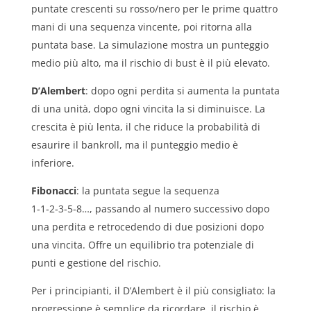
puntate crescenti su rosso/nero per le prime quattro
mani di una sequenza vincente, poi ritorna alla
puntata base. La simulazione mostra un punteggio
medio più alto, ma il rischio di bust è il più elevato.
D’Alembert
: dopo ogni perdita si aumenta la puntata
di una unità, dopo ogni vincita la si diminuisce. La
crescita è più lenta, il che riduce la probabilità di
esaurire il bankroll, ma il punteggio medio è
inferiore.
Fibonacci
: la puntata segue la sequenza
1‑1‑2‑3‑5‑8…, passando al numero successivo dopo
una perdita e retrocedendo di due posizioni dopo
una vincita. Offre un equilibrio tra potenziale di
punti e gestione del rischio.
Per i principianti, il D’Alembert è il più consigliato: la
progressione è semplice da ricordare, il rischio è